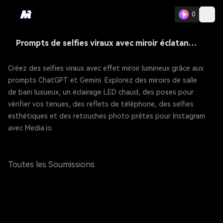
0
Prompts de selfies viraux avec miroir éclatant pour photos IA Instagram
Créez des selfies viraux avec effet miroir lumineux grâce aux
prompts ChatGPT et Gemini. Explorez des miroirs de salle
de bain luxueux, un éclairage LED chaud, des poses pour
vérifier vos tenues, des reflets de téléphone, des selfies
esthétiques et des retouches photo prêtes pour Instagram
avec Media.io.
Toutes les Soumissions