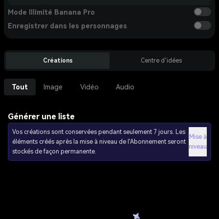
Mode Illimité Banana Pro
Enregistrer dans les personnages
Créations
Centre d’idées
Tout
Image
Vidéo
Audio
Générer une liste
Vos créations sont conservées pendant seulement 7 jours. Les
Mise à
éléments créés après la mise à niveau de l'Abonnement seront
niveau
stockés de façon permanente.