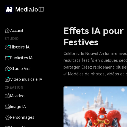
Effets IA pour
Accueil
STUDIO
Festives
Histoire IA
Célébrez le Nouvel An lunaire avec
Publicités IA
résultats festifs en quelques seco
partager. Créez rapidement plusie
Studio Viral
✅ Modèles de photos, vidéos et ca
Vidéo musicale IA
CRÉATION
IA vidéo
Image IA
Personnages