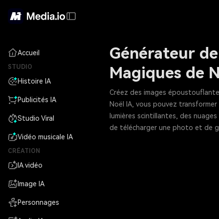
Générateur de 
Accueil
STUDIO
Magiques de N
Histoire IA
Créez des images époustouflantes 
Publicités IA
Noël IA, vous pouvez transformer 
lumières scintillantes, des nuages 
Studio Viral
de télécharger une photo et de 
Vidéo musicale IA
CRÉATION
IA vidéo
Image IA
Personnages