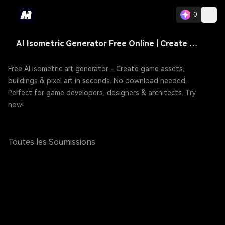
0
AI Isometric Generator Free Online | Create 3D Game Assets
Free AI isometric art generator - Create game assets,
buildings & pixel art in seconds. No download needed.
Perfect for game developers, designers & architects. Try
now!
Toutes les Soumissions