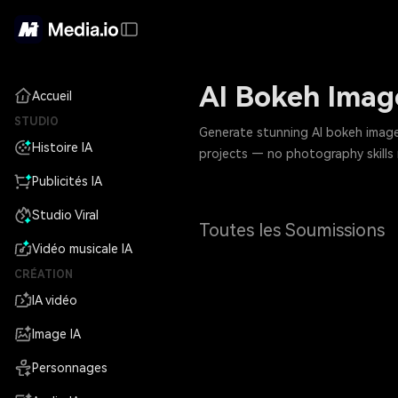
AI Bokeh Imag
Accueil
STUDIO
Generate stunning AI bokeh images
Histoire IA
projects — no photography skills
Publicités IA
Studio Viral
Toutes les Soumissions
Vidéo musicale IA
CRÉATION
IA vidéo
Image IA
Personnages