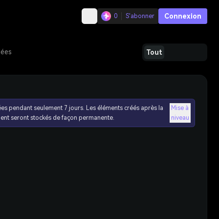
Connexion
0
S'abonner
dées
Tout
ées pendant seulement 7 jours. Les éléments créés après la
Mise à
ent seront stockés de façon permanente.
niveau