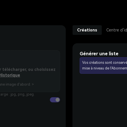
Créations
Centre d’i
Générer une liste
Vos créations sont conserv
mise à niveau de l'Abonnem
r télécharger, ou choisissez
Historique
une image d'abord. >
rge : jpg, png, jpeg.