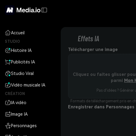
Accueil
Effets IA
STUDIO
Télécharger une image
Histoire IA
Publicités IA
Studio Viral
Cliquez ou faites glisser pou
parmi
Mon 
Vidéo musicale IA
Pas d'idées ? Générer 
CRÉATION
Formats de téléchargement pris en cha
IA vidéo
Enregistrer dans Personnages
Image IA
Personnages