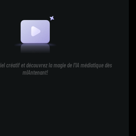
iel créatif et découvrez la magie de l'IA médiatique dès
mIAntenant!