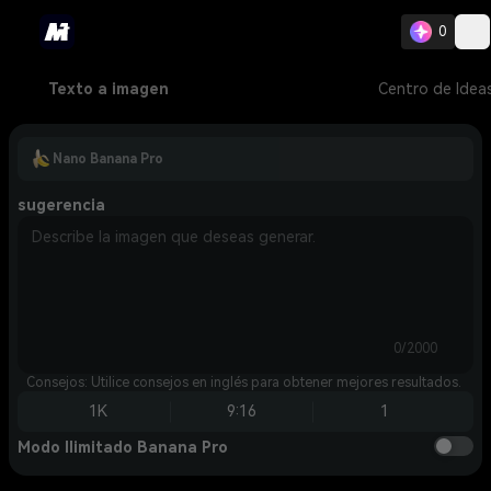
0
Texto a imagen
Centro de Idea
Nano Banana Pro
sugerencia
0/2000
Consejos: Utilice consejos en inglés para obtener mejores resultados.
1K
9:16
1
Modo Ilimitado Banana Pro