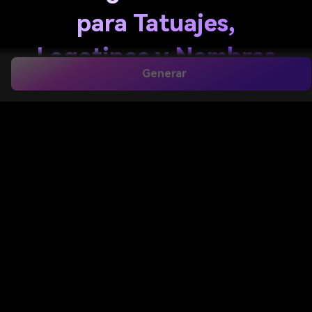
para Tatuajes,
Logotipos y Nombres
Generar
Personalizados
Convierte texto simple en impactantes conceptos
de ambigramas en segundos con Media.io. Crea arte
de palabras rotacionales, letras listas para tatuajes,
ambigramas de nombres de parejas y diseños tipo
logotipo en múltiples estilos, y perfecciona el
resultado eligiendo resolución, proporción y
modelos directamente en tu navegador. Los
creadores lo usan a menudo para
generador de
ambigramas para tatuajes
.
Crear Mi Ambigrama