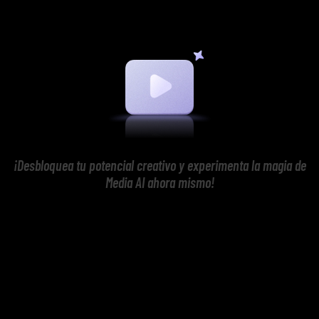
¡Desbloquea tu potencial creativo y experimenta la magia de
Media AI ahora mismo!