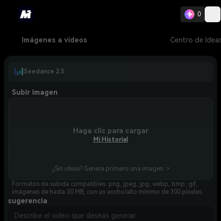
0
Imágenes a vídeos
Centro de Idea
Seedance 2.5
Subir imagen
Haga clic para cargar
Mi Historial
¿Sin ideas? Genera primero una imagen. >
Formatos de subida compatibles: png, jpeg, jpg, webp, bmp, gif,
imágenes de hasta 30 MB, con un ancho/alto mínimo de 300 píxeles.
sugerencia