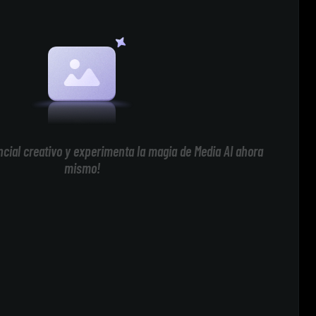
cial creativo y experimenta la magia de Media AI ahora
mismo!