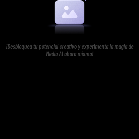
¡Desbloquea tu potencial creativo y experimenta la magia de
Media AI ahora mismo!