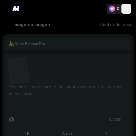
0
Imagen a Imagen
Centro de Ideas
Nano Banana Pro
@
0/2000
1K
Auto
1