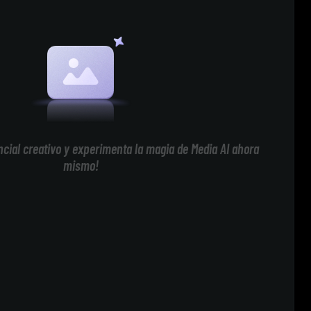
cial creativo y experimenta la magia de Media AI ahora
mismo!