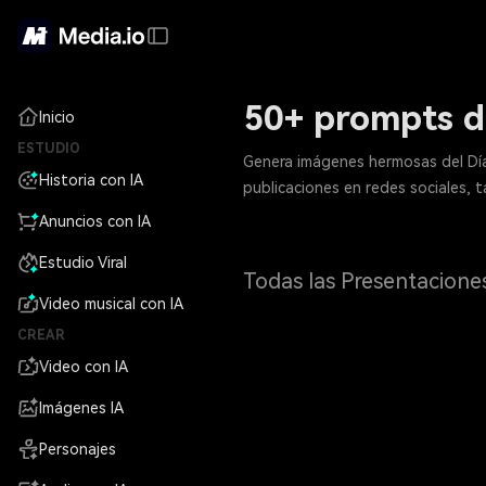
50+ prompts d
Inicio
ESTUDIO
Genera imágenes hermosas del Día
Historia con IA
publicaciones en redes sociales, ta
Anuncios con IA
Estudio Viral
Todas las Presentacione
Video musical con IA
CREAR
Video con IA
Imágenes IA
Personajes