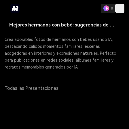
0
Mejores hermanos con bebé: sugerencias de IA para fotos conmovedoras
Crea adorables fotos de hermanos con bebés usando IA,
destacando cálidos momentos familiares, escenas
acogedoras en interiores y expresiones naturales. Perfecto
para publicaciones en redes sociales, álbumes familiares y
retratos memorables generados por IA.
Todas las Presentaciones