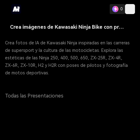
0
Crea imágenes de Kawasaki Ninja Bike con prompts de IA gratuitos
Crea fotos de IA de Kawasaki Ninja inspiradas en las carreras
de supersport y la cultura de las motocicletas. Explora las
estéticas de las Ninja 250, 400, 500, 650, ZX-25R, ZX-4R,
ZX-6R, ZX-10R, H2 y H2R con poses de pilotos y fotografía
de motos deportivas.
Todas las Presentaciones