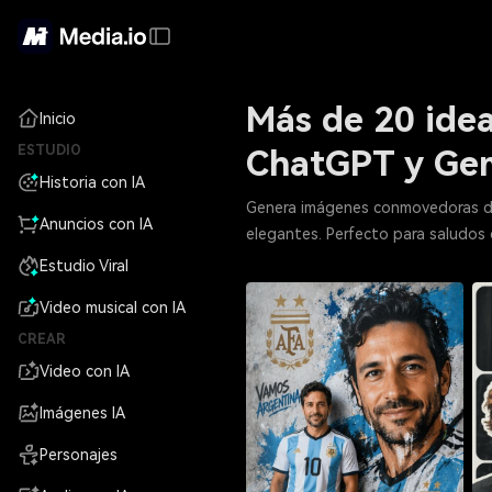
Más de 20 idea
Inicio
ESTUDIO
ChatGPT y Ge
Historia con IA
Genera imágenes conmovedoras de
Anuncios con IA
elegantes. Perfecto para saludos d
Estudio Viral
Video musical con IA
CREAR
Video con IA
Imágenes IA
Personajes