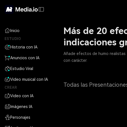
Más de 20 efe
Inicio
ESTUDIO
indicaciones g
Historia con IA
Añade efectos de humo realistas a
Anuncios con IA
con carácter.
Estudio Viral
Video musical con IA
Todas las Presentacione
CREAR
Video con IA
Imágenes IA
Personajes