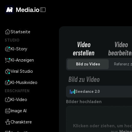
Startseite
STUDIO
Video
Video
KI-Story
erstellen
bearbeite
KI-Anzeigen
Bild zu Video
Referenz 
Viral Studio
Bild zu Video
KI-Musikvideo
ERSCHAFFEN
Seedance 2.0
KI-Video
Bilder hochladen
Image AI
Charaktere
Klicken oder ziehen, um ho
aus
Meine