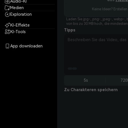
Audio-KI
Medien
Keine Ideen? Erstellen 
Exploration
Laden Sie jpg-, png-, jpeg-, webp-, 
von bis zu 30 MB hoch, die mindestens
KI-Effekte
Tipps
KI-Tools
App downloaden
5s
720
Zu Charakteren speichern