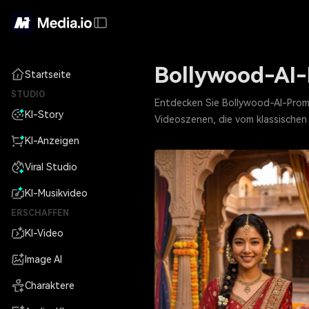
Bollywood-AI-E
Startseite
STUDIO
Entdecken Sie Bollywood-AI-Prompt
KI-Story
Videoszenen, die vom klassischen B
KI-Anzeigen
Viral Studio
KI-Musikvideo
ERSCHAFFEN
KI-Video
Image AI
Charaktere