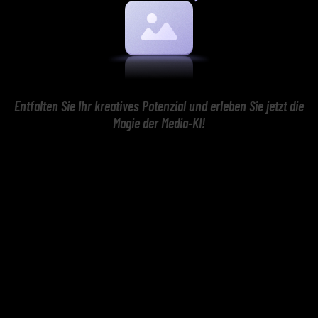
Entfalten Sie Ihr kreatives Potenzial und erleben Sie jetzt die
Magie der Media-KI!