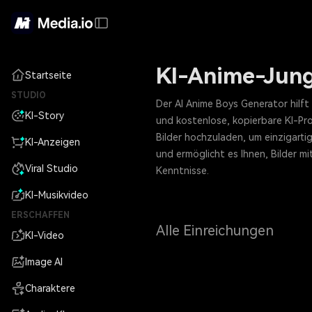
KI-Anime-Jun
Startseite
STUDIO
Der AI Anime Boys Generator hilft
KI-Story
und kostenlose, kopierbare KI-Pr
Bilder hochzuladen, um einzigarti
KI-Anzeigen
und ermöglicht es Ihnen, Bilder mi
Viral Studio
Kenntnisse.
KI-Musikvideo
ERSCHAFFEN
Alle Einreichungen
KI-Video
Image AI
Charaktere