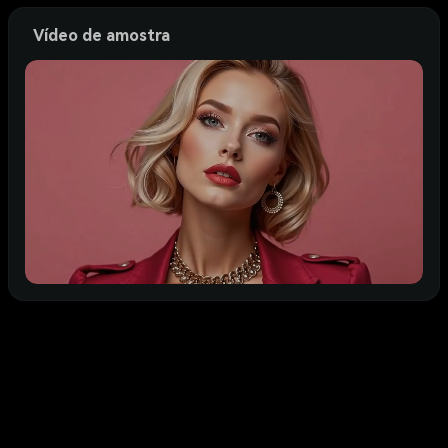
Vídeo de amostra