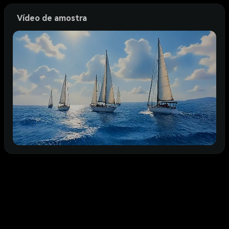
Vídeo de amostra