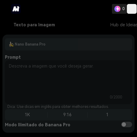
0
Texto para Imagem
Hub de Ideia
Nano Banana Pro
Prompt
0/2000
Dica: Use dicas em inglês para obter melhores resultados.
1K
9:16
1
Modo Ilimitado do Banana Pro