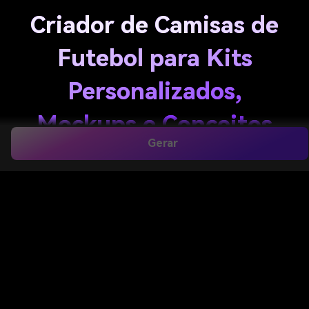
Criador de Camisas de
Futebol para Kits
Personalizados,
Mockups e Conceitos
Gerar
Crie conceitos de camisas de futebol
personalizadas, mockups de uniformes e visuais
prontos para redes sociais a partir de texto em
segundos. O Media.io ajuda você a usar um
criador
de camisas de futebol
para projetar rapidamente
cores, padrões, nomes e números — seja para
um
gerador de camisa de futebol
para ideias de
equipe ou fan art.