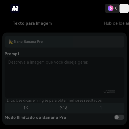
0
Texto para Imagem
Hub de Ideia
Nano Banana Pro
Prompt
0/2000
Dica: Use dicas em inglês para obter melhores resultados.
1K
9:16
1
Modo Ilimitado do Banana Pro