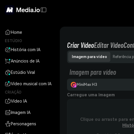
Home
ESTÚDIO
Criar Vídeo
Editar Vídeo
Con
História com IA
Imagem para vídeo
Referência 
Anúncios de IA
Imagem para vídeo
Estúdio Viral
Vídeo musical com IA
MiniMax H3
CRIAÇÃO
Carregue uma imagem
Vídeo IA
Imagem IA
Clique ou arraste para e
Personagens
Histó