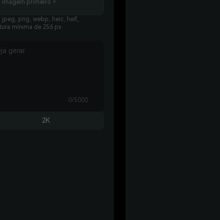
a imagem primeiro >
jpeg, png, webp, heic, heif,
tura mínima de 256 px.
0/5000
2K