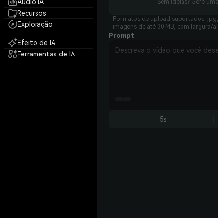
Áudio IA
Sem ideias? Gere um
Recursos
Formatos de upload suportados: jpg, 
Exploração
imagens de até 30 MB, com largura/al
Prompt
Efeito de IA
Ferramentas de IA
5s