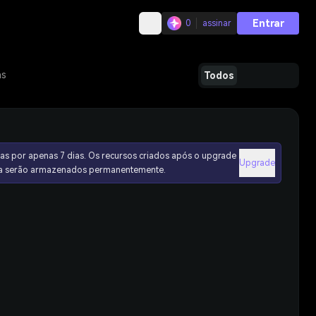
Entrar
0
assinar
as
Todos
as por apenas 7 dias. Os recursos criados após o upgrade
Upgrade
ura serão armazenados permanentemente.