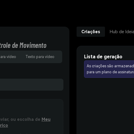
Criações
Hub de Idei
trole de Movimento
Lista de geração
para vídeo
Texto para vídeo
As criações são armazenad
para um plano de assinat
nviar, ou escolha de
Meu
rico