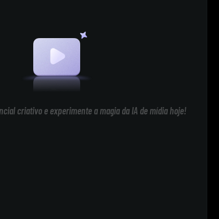
cial criativo e experimente a magia da IA de mídia hoje!