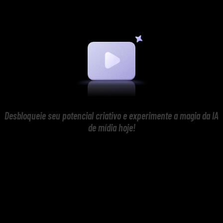
Desbloqueie seu potencial criativo e experimente a magia da IA
de mídia hoje!