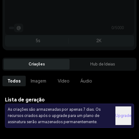
@
0/5000
5s
2K
Criações
Hub de Ideias
Todos
Imagem
Vídeo
Áudio
Lista de geração
As criações são armazenadas por apenas 7 dias. Os
recursos criados após o upgrade para um plano de
Upgrade
assinatura serão armazenados permanentemente.