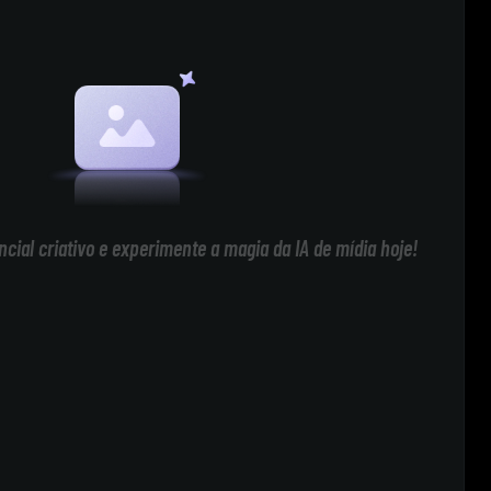
cial criativo e experimente a magia da IA de mídia hoje!