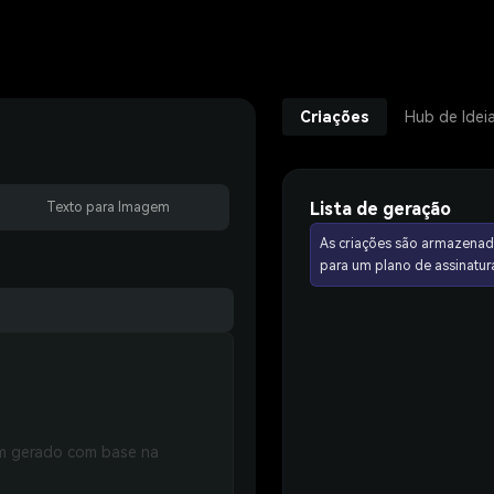
Criações
Hub de Idei
Lista de geração
Texto para Imagem
As criações são armazenad
para um plano de assinat