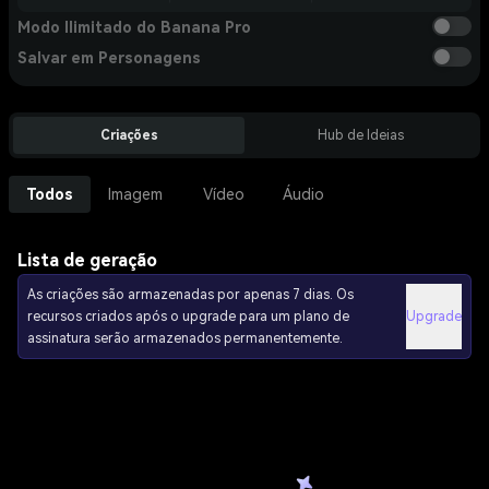
Modo Ilimitado do Banana Pro
Salvar em Personagens
Criações
Hub de Ideias
Todos
Imagem
Vídeo
Áudio
Lista de geração
As criações são armazenadas por apenas 7 dias. Os
recursos criados após o upgrade para um plano de
Upgrade
assinatura serão armazenados permanentemente.