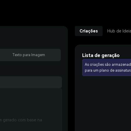
Criações
Hub de Idei
Lista de geração
Texto para Imagem
As criações são armazenad
para um plano de assinat