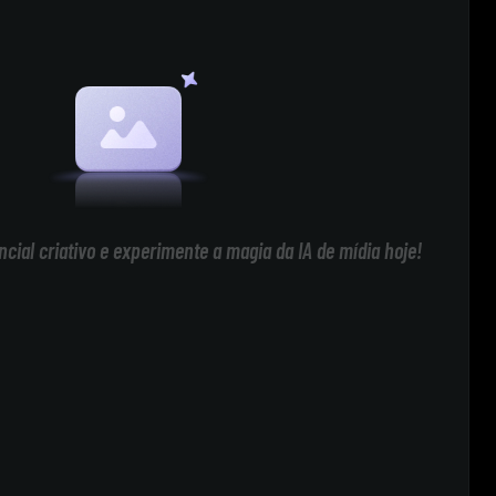
cial criativo e experimente a magia da IA de mídia hoje!