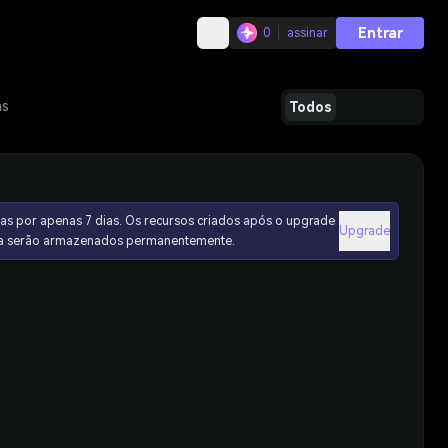
Entrar
0
assinar
as
Todos
as por apenas 7 dias. Os recursos criados após o upgrade
Upgrade
ura serão armazenados permanentemente.