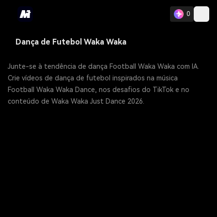
0
Dança de Futebol Waka Waka
Junte-se à tendência de dança Football Waka Waka com IA.
Crie vídeos de dança de futebol inspirados na música
Football Waka Waka Dance, nos desafios do TikTok e no
conteúdo de Waka Waka Just Dance 2026.