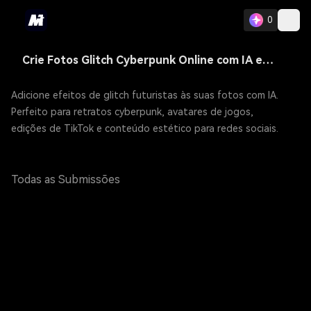
0
Crie Fotos Glitch Cyberpunk Online com IA em Segundos
Adicione efeitos de glitch futuristas às suas fotos com IA.
Perfeito para retratos cyberpunk, avatares de jogos,
edições de TikTok e conteúdo estético para redes sociais.
Todas as Submissões