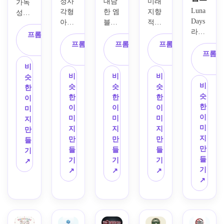
정사
대담
미래 
가독
Luna 
각형 
한 엠
지향
성이 
Days
아바
블럼 
적인 
강한 
라는 
타 친
배지 
문자
정사
프롬프트 복
라이
화적
안에 
와 세
각형 
프롬프트 복
프롬프트 복
프롬프트 복
사
프스
인 레
늑대 
련된 
프롬프
구성
사
사
사
타일 
이아
마스
아이
을 중
비
채널
웃으
코트
콘 마
심으
비
비
비
슷
을 위
로 
가 특
크가 
비
로 이
슷
슷
슷
한
해 부
Velvet
징인 
있는 
슷
니셜 
한
한
한
이
드럽
 Edit 
NightClaw
게임 
한
MK
이
이
이
미
고 여
이름
 채널
채널 
이
를 사
미
미
미
지
성스
에 대
에 대
Pixel 
미
용하
지
지
지
만
러운 
한 우
한 
Raid
지
여 크
만
만
만
들
YouTube
아한 
fierce 
의 사
만
리에
들
들
들
기
 로고
YouTube
gaming
이버
들
이터 
기
기
기
↗
를 디
 채널 
펑크 
기
채널
↗
↗
↗
자인
로고
YouTube
YouTube
↗
의 깔
하세
를 만
 로고
 로고
끔한 
요. 
드세
를 생
를 만
유튜
손으
요. 
성합
드세
브 로
로 쓴 
얇은 
니다. 
요. 
고를 