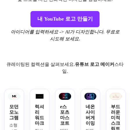
내 YouTube 로고 만들기
아이디어를 입력하세요 -> AI가 디자인합니다. 무료로
시도해 보세요.
큐레이팅된 컬렉션을 살펴보세요.
유튜브 로고 메이커
스타
일.
모던
럭셔
e스
네온
부드
모노
리
포츠
사이
러운
그램
워드
마스
버게
미적
마크
코트
이밍
스크
소형 
립트