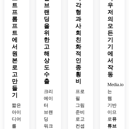
딩에 
하세
트
브
각
우
은 분
구성, 
는 반
구성, 
강력
활용
요.
위기, 
매끄
사 텍
프
랜
형
저
디스
한 대
하세
부드
러운 
스처, 
트레
비, 
롬
딩
과
의
요.
러운 
가장
극적
스드 
중앙 
프
을
사
모
질감, 
자리, 
인 대
벡터 
정사
트
위
회
든
간단
최소
비, 
텍스
각형 
에
한
친
기
한 설
한의 
사각
처, 
레이
서
고
화
기
명 벡
스타
형 프
균형 
아웃, 
원
해
적
에
터 
트업 
레임, 
잡힌 
깔끔
선, 
미학, 
채널 
본
상
인
서
조명, 
한 가
작은 
전문
아바
프로
장자
로
도
종
작
크기
적인 
타에
필 사
리, 
고
수
횡
동
에서 
혁신
서 돋
진 사
자신
만
출
비
강력
적인 
보이
용에 
Media.io
감 있
들
한 선
분위
는 날
적합
고 신
크리
프로
는
기
명성
기가 
카로
한 향
뢰할 
에이
필
웹
이 있
있는 
운 현
수를 
수 있
짧은
터
그림
기반
는 친
파란
대적
불러
는 현
아이
브랜
준비
이므
근한 
색과 
인 크
일으
대적
디어
딩
로고
로
유
젊은 
흰색 
리에
키는 
인 뉴
스타
팔레
이터-
를
워크
컨셉
튜브
수제 
스 미