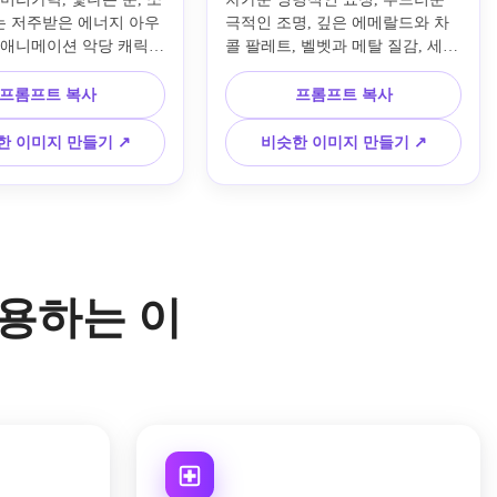
 저주받은 에너지 아우
극적인 조명, 깊은 에메랄드와 차
 애니메이션 악당 캐릭터
콜 팔레트, 벨벳과 메탈 질감, 세련
 분위기 배경에 극적으로 
된 구성, 패션 편집 광택, 매우 세
하고, 날카로운 라인워
밀한 판타지 캐릭터 일러스트레이
프롬프트 복사
프롬프트 복사
한 하이라이트, 짙은 보라
션으로 검은색 왕실 가운, 보석으
색 팔레트, 레이어드된 
로 장식된 왕관, 화려한 액세서리
한 이미지 만들기 ↗
비슷한 이미지 만들기 ↗
테일, 강렬한 표현, 역동
를 착용한 고딕 럭셔리 스타일의 
, 매우 디테일한 프리미
우아한 악녀 초상화를 만듭니다.
이션 일러스트레이션을 
 사용하는 이