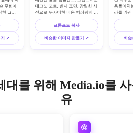
손 주변에 
테크노 코트, 반사 표면, 강렬한 시
용돌이치는
담한 그림
선으로 무자비한 네온 범죄왕의 사
라를 가진
렉트릭 블
이버펑크 악당 초상화를 디자인하
를 어두운
재, 극적인 
세요. 보라색과 파란색 조명, 젖은 
포즈를 취
사
프롬프트 복사
 마감, 매
메탈릭 질감, 우울한 안개, 선명한 
크, 생생
크 등 미
대비, 영화적인 공상과학 프레임, 
색과 검은
기 ↗
비슷한 이미지 만들기 ↗
비슷
력한 적대자
매우 디테일한 컨셉 아트가 있는 
패브릭 디
화책 슈퍼빌
미래 지하 제국을 배경으로 합니
적인 구성
를 생성하세
다.
엄 애니메
그립니다.
세대를 위해 Media.io를
유