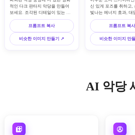
적인 다크 판타지 악당을 만들어 
신 있게 포즈를 취하고, 
보세요. 조각된 디테일이 있는 검
빛나는 에너지 효과, 대
은색 흑요석 갑옷과 너덜너덜한 망
자, 풍부한 진홍색과 일
토를 입고, 빛나는 붉은 눈, 떠다니
루 팔레트, 광택 있는 소
프롬프트 복사
프롬프트 복
는 연기, 차가운 청회색 분위기, 극
원근법, 프리미엄 포스터
적인 림 조명, 대비가 높은 그림자, 
우 디테일한 영화 아트워
비슷한 이미지 만들기 ↗
비슷한 이미지 만들
질감 있는 금속, 서사시적인 구성, 
래적인 갑옷을 입은 강
매우 디테일한 컨셉 아트.
가 등장하는 세련된 만
런 영화 포스터 초상화
요.
AI 악당 