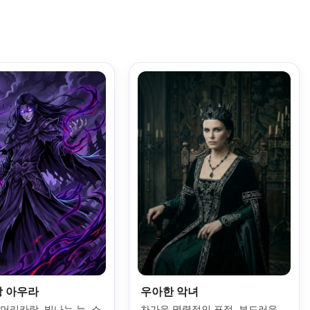
당 아우라
우아한 악녀
머리카락, 빛나는 눈, 소
차가운 명령적인 표정, 부드러운 