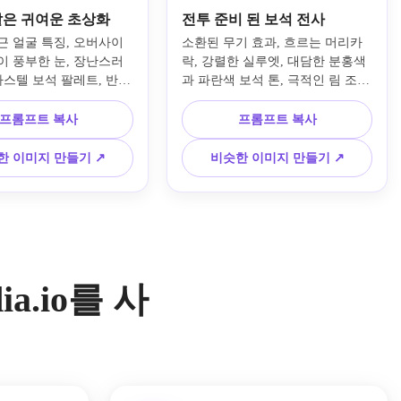
w 같은 귀여운 초상화
전투 준비 된 보석 전사
근 얼굴 특징, 오버사이
소환된 무기 효과, 흐르는 머리카
이 풍부한 눈, 장난스러
락, 강렬한 실루엣, 대담한 분홍색
파스텔 보석 팔레트, 반짝
과 파란색 보석 톤, 극적인 림 조
 두꺼운 깨끗한 윤곽선, 
명, 깔끔한 만화 라인 작업, 셀 음
 음영, 부드러운 하이라
영 액션 렌더링, 자신감 넘치는 표
프롬프트 복사
프롬프트 복사
 클로즈업 구성, 사회적 
정, 영화 같은 전신 구성이 있는 역
화적인 프레임으로 오리
동적인 액션 포즈로 원래 보석 전
한 이미지 만들기 ↗
비슷한 이미지 만들기 ↗
나의 귀여운 만화 초상화
사를 그려보세요.
요.
.io를 사