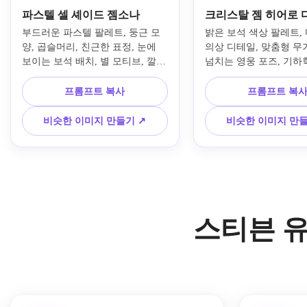
파스텔 셀 셰이드 젬소나
크리스탈 젬 히어로 
부드러운 파스텔 팔레트, 둥근 모
밝은 보석 색상 팔레트, 
양, 곱슬머리, 친근한 표정, 눈에 
의상 디테일, 맞춤형 무기
보이는 보석 배치, 별 모티브, 깔끔
넘치는 영웅 포즈, 기하학
한 라인 아트, 부드러운 셀 음영, 
실루엣, 광택 있는 보석 
기발한 분위기, 단순한 배경 및 세
명한 윤곽선, 깔끔한 셀 
프롬프트 복사
프롬프트 복
련된 캐릭터 시트 프레젠테이션으
잡힌 스튜디오 조명, 생
로 마법 같은 애니메이션 쇼에서 
깔끔한 만화 컨셉 아트 
비슷한 이미지 만들기 ↗
비슷한 이미지 만들
영감을 받은 원래 보석 테마 만화 
전신 보석 전사 OC를 
캐릭터를 만들어보세요.
요.
스티븐 유