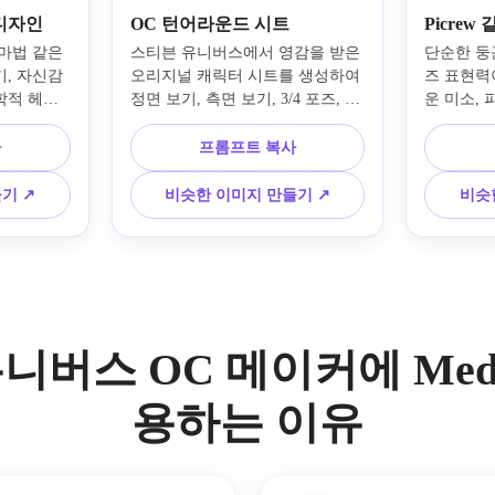
디자인
OC 턴어라운드 시트
Picre
마법 같은 
스티븐 유니버스에서 영감을 받은 
단순한 둥
, 자신감 
오리지널 캐릭터 시트를 생성하여 
즈 표현력
적 헤어 
정면 보기, 측면 보기, 3/4 포즈, 세 
운 미소, 
악센트, 선
가지 얼굴 표정, 색상 견본, 보석 
이는 배경,
음영, 균형 
클로즈업, 깔끔한 라벨, 흰색 배경, 
평평한 셀
사
프롬프트 복사
생하면서도 
깔끔한 라인 아트, 평평한 셀 음영, 
이트, 중앙
구성으로 
부드러운 파스텔 톤, 전문적인 애
아바타 친
기 ↗
비슷한 이미지 만들기 ↗
비슷
디자인하세
니메이션 스타일 레이아웃을 보여
지널 젬소
줍니다.
를 만드세
니버스 OC 메이커에 Media
용하는 이유