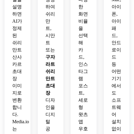
및 인
안내
만트 
설명
하여
한
아이
쇄 모
에 이
비디 
하면
쉬리
화면
폰,
두에 
상적
초대
AI가
만
비율
아이
완벽
장
정제
트,
을
패
된
시만
선택
드,
쉬리
트
해
안드
만트
또는
카
로이
산사
구자
드,
드
카르
라트
인스
등
초대
쉬리
타그
어떤
장
만트
램
기기
이미
초대
포스
에서
지로
장
트,
도
변환
디자
세로
소프
합니
인을
형
트웨
다.
디지
왓츠
어
Media.io
털
앱
설치
는
공
우호
없이