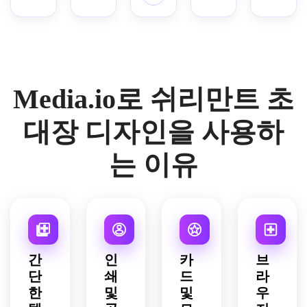
넉한 
식 프
파스
식, 
디테
미니
레임, 
텔 블
의식
일, 
멀 구
장미
러쉬
적인 
우아
도, 
와 섬
와 크
축제 
한 인
은은
세한 
림 색
분위
도 축
한 금
잎사
상 배
기, 
제 프
Media.io로 쉬리만트 초
박 라
귀 꽃 
경, 
직물 
레임, 
인 프
코너 
인도 
감성 
중앙 
레임, 
장식, 
스타
질감, 
정렬 
대장 디자인을 사용하
부드
대칭
일 꽃 
밸런
레이
러운 
적 구
골드 
스 잡
아웃
는 이유
플로
성, 
프레
힌 세
의 쉬
럴 디
인도
임, 
로 레
리만
테일 
식 베
고대
이아
트 초
엣지, 
이비
비 텍
웃, 
대장, 
정제
샤워
스트 
우아
겹겹
된 스
의 축
영역, 
한 빈 
의 장
크립
제 분
깔끔
공간 
식 일
간
인
카
브
트 타
위기, 
한 모
타이
러스
단
쇄
드
라
이틀 
인쇄
던 레
포그
트, 
한
및
및
우
영역, 
용 고
이아
래피 
풍부
깔끔
급 레
웃, 