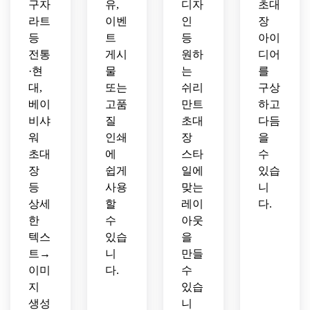
구자
유,
디자
초대
라트
이벤
인
장
등
트
등
아이
전통
게시
원하
디어
·현
물
는
를
대,
또는
쉬리
구상
베이
고품
만트
하고
비샤
질
초대
다듬
워
인쇄
장
을
초대
에
스타
수
장
쉽게
일에
있습
등
사용
맞는
니
상세
할
레이
다.
한
수
아웃
텍스
있습
을
트→
니
만들
이미
다.
수
지
있습
생성
니