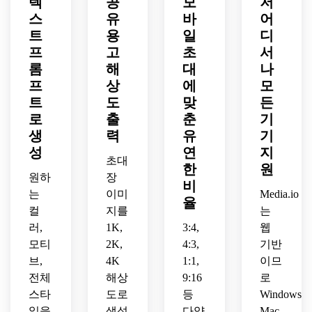
텍
공
모
저
영역, 
한 문
하고 
이아
축제 
따뜻
화감, 
스
유
바
어
고급
웃, 
분위
한 빛 
정교
트
용
일
디
스러
깔끔
기와 
하이
한 질
프
고
초
서
운 배
한 중
읽기 
라이
감, 
롬
해
대
나
치, 
앙 텍
쉬운 
트, 
밝고 
프
상
에
모
차분
스트 
디자
클래
화려
트
도
맞
든
하고 
영역, 
인, 
식 문
한 하
세련
디테
로
출
춘
기
부드
화 스
이라
된 분
일한 
러운 
타일
이트, 
생
력
유
기
위기, 
질감, 
조명, 
링, 
고급
성
연
지
명료
초대
부드
고급 
매우 
스럽
한
원
하고 
럽고 
디지
원하
디테
장
고 예
비
프리
은은
털 초
일하
술적
는
이미
Media.io
율
미엄 
한 조
대장 
고 고
인 초
컬
지를
는
스테
명, 
미학, 
급스
대장 
러,
1K,
3:4,
웹
이셔
우아
빠른 
러운 
연출
모티
2K,
4:3,
기반
너리 
하고 
공유 
초대
브,
4K
1:1,
이므
룩, 
고급
및 품
장 디
디지
전체
해상
9:16
로
스러
격 있
자인
털 초
운 마
는 온
스타
의 전
도로
등
Windows,
대장 
감
라인 
통 시
일을
생성
다양
Mac,