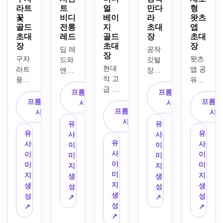
라트
트
멀
만다
형
꽃
비디
베이
라
왓츠
골드
전통
지
초대
앱
초대
레드
골드
장
초대
장
초대
장
딥 레
공작 
장
구자
왓츠
드와 
깃털 
현대
라트
앱 공
앤틱 
장식 
적 고
풍의 
유에 
골드 
포인
급 쉬
우아
최적
팔레
트, 
프롬프트 복
프롬프트 복
리만
한 쉬
화된 
프롬프트 복
트, 
장식
프롬프
사하기
사하기
트 초
리만
프롬프트 복
세로
사하기
화려
적인 
사
대장, 
트 초
사하기
형 쉬
한 인
만다
유
유
베이
대장, 
리만
도식 
라 아
유
유
사
사
지와 
연핑
트 초
유
장식 
트워
사
사
이
이
아이
크와 
대장, 
사
테두
크, 
이
이
미
미
보리 
크림 
모바
이
리, 
청록·
미
미
지
지
컬러 
컬러 
일 친
미
은은
에메
지
지
생
생
팔레
배경, 
화적 
지
한 만
랄드·
생
생
성
성
트, 
정교
세로 
생
다라 
골드
성
성
↗
↗
여백
한 금
레이
성
포인
의 보
↗
↗
이 넉
장 장
아웃, 
↗
트 장
석톤 