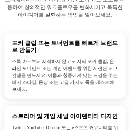
용하여 창의적인 워크플로우를 변화시키고 독특한
아이디어를 실현하는 방법을 알아보세요.
포커 클럽 또는 토너먼트를 빠르게 브랜드
로 만들기
스톡 아트부터 시작하지 않고도 지역 포커 클럽, 온
라인 토너먼트 또는 개인 이벤트를 위한 세련된 로고
컨셉을 만드세요. 이름과 청중에게 맞는 느낌을 주는
배지 스타일, 문장 또는 고급 카지노 룩을 테스트해
보세요.
스트리머 및 게임 채널 아이덴티티 디자인
Twitch, YouTube, Discord 또는 e스포츠 커뮤니티를 위