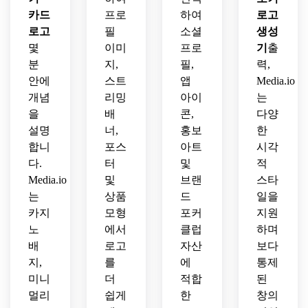
자인
카드
프로
하여
로고
을 제
로고
필
소셜
생성
공합
니다.
몇
이미
프로
기
출
분
지,
필,
력,
안에
스트
앱
Media.io
개념
리밍
아이
는
을
배
콘,
다양
설명
너,
홍보
한
합니
포스
아트
시각
다.
터
및
적
Media.io
및
브랜
스타
는
상품
드
일을
카지
모형
포커
지원
노
에서
클럽
하며
배
로고
자산
보다
지,
를
에
통제
미니
더
적합
된
멀리
쉽게
한
창의