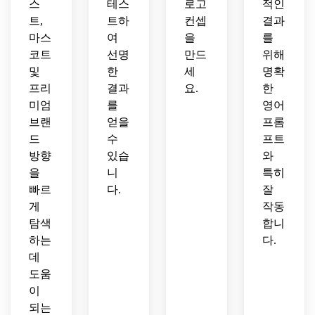
스
테스
로고
적인
트,
트하
컨셉
결과
마스
여
을
를
코트
선명
만드
위해
및
한
세
명확
프리
결과
요.
한
미엄
를
영어
브랜
얻을
프롬
드
수
프트
방향
있습
와
을
니
특히
빠르
다.
잘
게
작동
탐색
합니
하는
다.
데
도움
이
되는