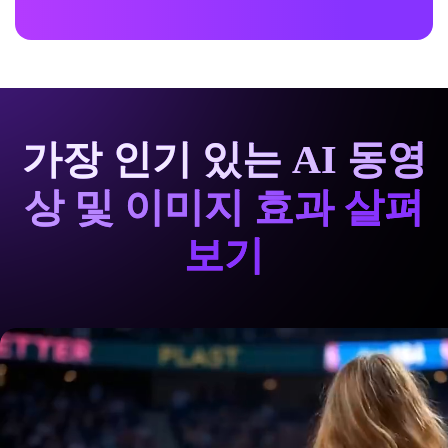
가장 인기 있는 AI 동영
상 및 이미지 효과 살펴
보기