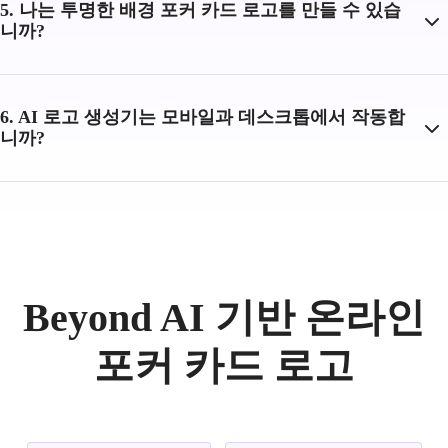
5. 나는 투명한 배경 포커 카드 로고를 만들 수 있습
니까?
6. AI 로고 생성기는 모바일과 데스크톱에서 작동합
니까?
Beyond AI 기반 온라인
포커 카드 로고