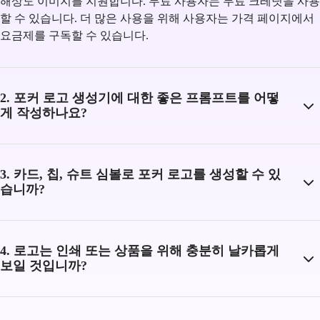
해상도 이미지를 지원합니다. 무료 사용자는 무료 크레딧을 사용
할 수 있습니다. 더 많은 사용을 위해 사용자는 가격 페이지에서
요금제를 구독할 수 있습니다.
2. 포커 로고 생성기에 대한 좋은 프롬프트를 어떻
게 작성하나요?
3. 카드, 칩, 슈트 심볼로 포커 로고를 생성할 수 있
습니까?
4. 로고는 인쇄 또는 상품을 위해 충분히 날카롭게
보일 것입니까?