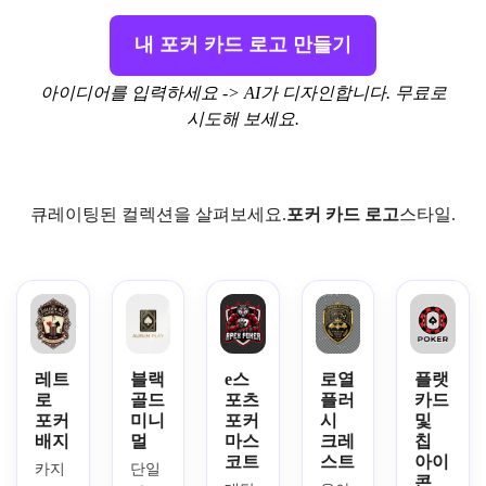
내 포커 카드 로고 만들기
아이디어를 입력하세요 -> AI가 디자인합니다. 무료로
시도해 보세요.
큐레이팅된 컬렉션을 살펴보세요.
포커 카드 로고
스타일.
레트
블랙
e스
로열
플랫
로
골드
포츠
플러
카드
포커
미니
포커
시
및
배지
멀
마스
크레
칩
코트
스트
아이
카지
단일 
콘