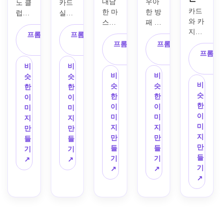
대담
우아
노 클
카드 
카드
한 마
한 방
럽을 
실루
와 카
스코
패 문
위한 
엣, 
지노 
트 캐
장, 
빈티
미묘
프롬프트 복
프롬프트 복
칩을 
릭터, 
카드 
지 포
한 스
프롬프트 복
프롬프트 복
사
사
하나
부채
슈트 
프롬프
커 카
페이
사
사
의 명
질된 
심볼, 
드 로
드 기
비
비
확한 
카드, 
고급
고를 
호, 
비
비
슷
슷
기호
카지
스러
비
디자
세련
슷
슷
한
한
로 결
노 
운 골
슷
인하
된 기
한
한
이
이
합한 
칩, 
드 디
한
여 카
하학
이
이
미
미
현대
극적
테일
이
드 한 
적 선
미
미
지
지
적인 
인 각
을 사
미
쌍, 
으로 
지
지
만
만
플랫 
진 윤
용하
지
쌓인 
미니
만
만
들
들
포커 
곽을 
여 로
만
카지
멀리
들
들
기
기
로고
특징
얄 플
들
노 
스트 
기
기
↗
↗
를 디
으로 
러시
기
칩, 
럭셔
↗
↗
자인
하는 
에서 
↗
화려
리 포
하세
e스
영감
한 배
커 카
요. 
포츠 
을 받
지 프
드 로
단순
스타
은 프
레임, 
고를 
한 모
일의 
리미
고전
만드