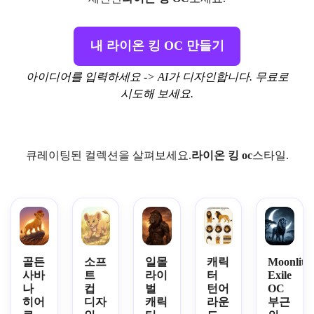
내 라이온 킹 OC 만들기
아이디어를 입력하세요 -> AI가 디자인합니다. 무료로
시도해 보세요.
큐레이팅된 컬렉션을 살펴보세요.
라이온 킹 oc
스타일.
골든
소프
일몰
캐릭
Moonlit
사바
트
라이
터
Exile
나
컵
벌
턴어
OC
히어
디자
캐릭
라운
부근