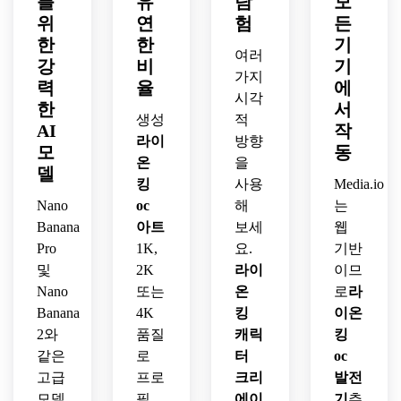
를
유
탐
모
선명
명, 
영웅 
밝고 
톤, 
위
연
험
든
한 라
희박
포즈
환영
영화
한
한
기
인워
한 잔
를 취
하는 
적 스
여러
강
비
기
크, 
디 실
하세
팔레
토리 
가지
력
율
에
균형 
루엣, 
요. 
트가 
중심
시각
잡힌 
분위
빛나
한
있는 
의 컨
서
생성
적
레이
기 있
는 일
세련
셉 아
AI
작
라이
방향
아웃, 
는 야
몰 백
된 애
트 에
모
동
전문
간 안
온
을
라이
니메
너지
델
적인 
개, 
트, 
이션 
가 있
킹
사용
Media.io
애니
부드
호박
팬 아
는 강
Nano
oc
해
는
메이
러운 
색 잔
트 스
렬한 
Banana
아트
보세
웹
션 사
양식
디, 
타일
일몰 
Pro
1K,
요.
기반
전 제
화된 
깨끗
이 있
백라
및
2K
라이
이므
작 시
사실
한 셀 
는 키
이트
Nano
또는
온
로
라
트 품
감, 
셰이
가 큰 
에서 
질을 
감성
Banana
4K
킹
이온
드 렌
햇살
캐릭
추가
적인 
더링, 
이 비
터를 
2와
품질
캐릭
킹
하세
영화
부드
치는 
프레
같은
로
터
oc
요.
적 구
러운 
잔디
임에 
고급
프로
크리
발전
성을 
바람, 
에 새
담으
모델
필,
에이
기
추