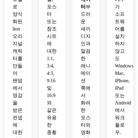
사용
영화 
끼를 
세요.
로
포스
터
부
가
하세
같은 
놓으
양식
터
드러
소프
요.
가족 
세요.
화된
또는
운
트웨
친화
적인 
lion
참조
새끼
어를
분위
오리
시트
디자
설치
기를 
지널
에
인과
하지
사용
캐릭
대한
깔끔
않고
하세
터를
1:1,
한
도
요.
만들
3:4,
애니
Windows,
어
4:3,
메이
Mac,
팬덤
9:16
션
iPhone,
에서
및
룩에
iPad
영감
16:9
서
또는
을
와
화려
Android
받은
같은
한
에서
컨셉
유용
포스
워크
에
한
터와
플로
대한
종횡
영화
우.