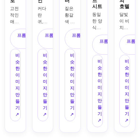
로
인
터
드
의
시트
호텔
고전
커다
짙은 
동일
달빛
적인 
란 
황갈
한 양
이 비
애니
귀, 
색 털
식화
치는 
메이
둥근 
과 한
된 사
사바
션 사
얼굴 
쪽 눈 
프롬프트 복
프롬프트 복
프롬프트 복
자 캐
나에 
바나 
특징, 
위에 
프롬프트 복
프롬프
사
사
사
릭터
홀로 
스토
모래 
미묘
사
의 정
서 있
리에
모피, 
한 흉
비
비
비
면 보
는 신
서 영
독특
터, 
비
비
슷
슷
슷
기, 
비한 
감을 
한 부
날카
슷
슷
한
한
한
측면 
사자 
받은 
드러
로운 
한
한
이
이
이
보기 
오리
양식
운 표
왕족 
이
이
미
미
미
및 세 
지널 
화된 
시, 
표정, 
미
미
지
지
지
가지 
캐릭
사자 
넓고 
바람
지
지
만
만
만
얼굴 
터를 
오리
장난
에 휩
만
만
들
들
들
표정
생성
지널 
스러
쓸리
들
들
기
기
기
을 보
하세
캐릭
운 눈
는 갈
기
기
↗
↗
↗
여주
요. 
터를 
이 있
기가 
↗
↗
는 깨
시원
만들
는 사
있는 
끗한 
한 파
어 보
랑스
라이
라이
란색
세요. 
러운 
벌 왕