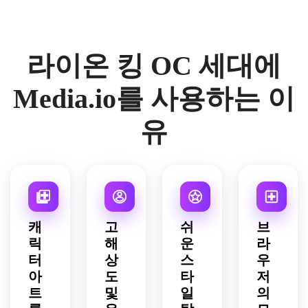
온 킹 
과 은
따뜻
새끼 
자로 
OC 
색 
한 황
사자 
드라
참조 
톤, 
금빛 
OC를 
마틱
라이온 킹 OC 세대에
시트
미묘
털, 
만들
한 사
를 만
한 모
부드
어보
자 
듭니
피 표
러운 
세요. 
OC를 
Media.io를 사용하는 이
다. 
시, 
붉은 
따뜻
디자
꼬리
반사
갈기 
한 낮
인하
유
와 발 
적인 
덩어
빛, 
세요. 
디테
눈, 
리, 
미묘
공기 
일 콜
차분
밝은 
한 털 
중의 
아웃, 
하지
표현
질감, 
먼지, 
조화
만 외
력이 
쾌활
대비
로운 
로운 
풍부
한 바
가 높
색상 
표정
한 
디 랭
은 그
캐
고
쉬
브
팔레
이 있
눈, 
귀지, 
림자, 
릭
해
운
라
트 견
습니
바위 
부드
풍부
터
상
스
우
본, 
다. 
절벽 
러운 
한 주
밝은 
부드
위에
아
그림 
도
황색
타
저
중립 
러운 
서 용
그림
과 청
트
및
일
의
배경, 
림 조
감한 
자, 
동색 