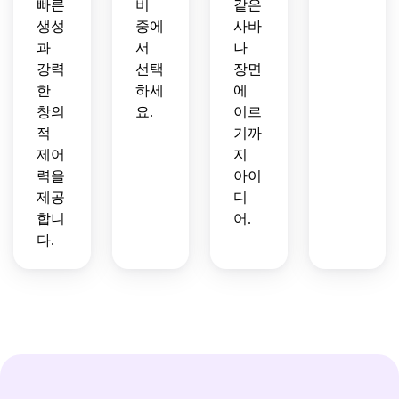
빠른
비
같은
생성
중에
사바
과
서
나
강력
선택
장면
한
하세
에
창의
요.
이르
적
기까
제어
지
력을
아이
제공
디
합니
어.
다.