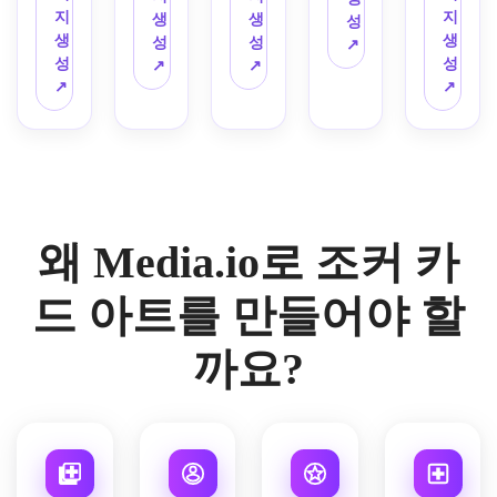
그레
색 구
이포
파랑·
운 조
지
지
안·블
생
생
매우 
일, 
드, 
풍부
성
이빙, 
성, 
그래
노랑 
명 효
생
생
랙 색
성
성
디테
간결
세련
한 대
↗
세련
손그
피 포
포인
과, 
성
성
상, 
↗
↗
일하
한 테
되고 
비와 
된 테
림 판
인트, 
트, 
강렬
↗
↗
홀로
며 인
두리 
하이
인쇄 
두리 
타지 
에디
장식 
한 빨
그램 
쇄 가
시스
엔드
선명
장식, 
디테
토리
테두
강·검
카드 
능한 
템, 
감의 
도의 
박물
일, 
얼 포
리, 
정 팔
디테
전통 
날카
풀카
판타
관급 
신성
스터 
발랄
레트, 
일, 
조커 
로운 
드 표
지 수
수집
기하
감성, 
한 표
화려
슬릭 
플레
대칭 
현.
집용 
품 분
학 포
고대
정, 
한 장
테두
이잉 
구도
카드 
위기, 
왜 Media.io로 조커 카
인트, 
비 구
활기
식 테
리, 
카드 
의 프
아트.
극적
균형 
성, 
차지
두리, 
빛나
디자
로페
이면
잡힌 
혼합
만 대
미러 
는 회
드 아트를 만들어야 할
인.
셔널 
서도 
대칭 
미디
칭적
컴포
로 패
자산 
클래
구조, 
어 연
인 카
지션, 
턴, 
스타
까요?
식한 
마법 
출, 
드 구
광택
광택
일.
무드, 
같은 
오프
성, 
감 있
감 있
매우 
무드, 
화이
밝은 
는 잉
는 표
디테
리치
트 카
조명 
크 질
면, 
일한 
한 종
드 바
효과, 
감, 
높은 
인쇄
이 질
탕, 
페인
드라
대비, 