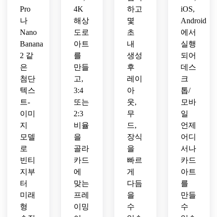
끔한 
Pro
4K
하고
iOS,
구성.
나
해상
몇
Android
Nano
도로
초
에서
Banana
아트
내
실행
2 같
를
생성
되어
은
만들
후
데스
첨단
고,
레이
크
텍스
3:4
아
톱/
트-
또는
웃,
모바
이미
2:3
무
일
지
비율
드,
언제
모델
을
장식
어디
로
골라
을
서나
빈티
카드
빠르
카드
지부
에
게
아트
터
맞는
다듬
를
미래
프레
을
만들
형
이밍
수
수