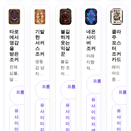
또렷
라인, 
성 레
한 고
장식
한 테
절제
이아
딕 테
적인 
두리, 
된 빨
웃, 
두리, 
프레
은은
강과 
극명
몽환
임, 
한 빈
파랑 
한 대
적 분
바랜 
타로
기발
불길
네온
콜라
티지 
포인
비, 
위기, 
아이
에서
한
하게
사이
주
프린
트, 
정교
중앙 
보리 
영감
서커
웃는
버
포스
트 질
현대
한 메
대칭 
을
스
익살
조커
터
종이 
감, 
적인 
탈릭 
레이
받은
조커
꾼
조커
질감, 
미래
균형 
카드 
광택, 
아웃, 
조커
카드
검정 
생동
불길
지향
잡힌 
레이
깊은 
거친 
잉크 
천체 
레이
감 넘
한 조
적인 
대칭
아웃, 
그림
텍스
에칭 
심볼, 
어드 
치는 
커 카
네온 
성, 
넓은 
자, 
처, 
스타
달과 
종이 
의상
드에 
조커 
프롬프트 복
수집
여백, 
절제
날카
일, 
별, 
질감, 
을 입
미소 
프롬프트 복
프롬프트 복
카드, 
사
용 카
부드
된 붉
로운 
우아
장식 
초현
프롬프트 복
은 익
짓는 
프롬프
사
사
사이
지노 
러운 
은색 
표정, 
한 미
프레
실 하
사
살꾼
익살
버펑
느낌, 
도형, 
포인
성당
유
러링 
임, 
이레
과 카
꾼, 
크 익
유
유
깔끔
확장 
트, 
에서 
사
구성, 
진한 
퀸 이
니발 
강렬
유
유
살꾼, 
사
사
한 아
가능
고급
영감
이
촘촘
남색·
미지, 
모티
한 표
사
사
형광 
이
이
이보
한 그
스러
을 받
미
한 음
진홍
대담
브, 
정, 
이
이
마젠
미
미
리 배
래픽 
운 수
은 디
지
영 인
색·금
한 타
빨강·
어두
미
미
타·시
지
지
경, 
스타
집 무
테일, 
생