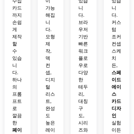
수집
이
있습
있습
카드
가능
니
니
까지
해집
다.
다.
손쉽
니
브라
커스
게
다.
우저
텀
제작
모형
기반
조커
할
제
빠른
컨셉
수
작,
워크
스케
있습
덱
플로
치
니
컨
우로
든,
다.
셉,
다양
스페
하나
디지
한
이드
의
털
테두
에이
프롬
리스
리,
스
프트
트,
대칭
카드
로
완성
구
디자
깔끔
도
도,
인
한
높은
시리
실험
페이
레이
즈와
이든