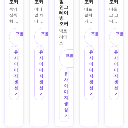
조커
조커
일
조커
조커
인그
중앙 
미니
매트 
어둡
레이
집중
멀 벡
블랙 
고 고
빙
형 전
터 조
카드
딕한 
조커
체 카
커 카
에 금
조커 
빅토
드 구
드 디
박 장
카드
프롬프트 복
프롬프트 복
프롬프트 복
프롬프
리아 
성, 
자인, 
식과 
로 섬
사
사
사
스타
미러
평면 
고급 
뜩한 
일 인
링된 
기하
미러
하이
유
유
유
유
그레
프롬프트 복
익살
학적 
링 익
레퀸 
사
사
사
사
이빙 
사
꾼 캐
익살
살꾼 
캐릭
이
이
이
이
조커 
릭터, 
꾼 일
피겨, 
터, 
미
미
미
미
카드, 
유
빨강·
러스
엠보
빨강·
지
지
지
지
복잡
사
검정·
트, 
싱 테
검정·
생
생
생
생
한 선
이
흰색 
깔끔
두리 
실버 
성
성
성
성
화가 
미
색상 
한 흰
디테
색상 
↗
↗
↗
↗
돋보
지
조합, 
색 배
일, 
구성, 
이는 
생
화려
경, 
프리
극적
앤틱 
성
한 모
또렷
미엄 
인 그
카드 
↗
서리 
한 검
카지
림자, 
일러
심볼, 
정색 
노 감
화려
스트, 