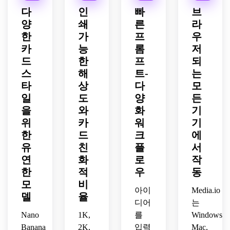
품 완
감, 
찢어
팅 질
마틱
대칭 
다
인
빠
브
성도.
수집 
진 모
감, 
한 무
수집 
양
쇄
른
라
및 인
서리, 
축제 
드, 
카드 
한
가
프
우
쇄 가
잉크
같은 
판타
디자
능한 
와 컷
카
수집 
능
지 일
롬
저
인, 
타로 
아웃 
느낌, 
러스
분위
드
한
프
되
테마 
디테
또렷
트 퀄
기 있
스
해
트-
는
조커 
일, 
한 디
리티, 
는 
타
상
다
모
카드 
현대 
테일
고디
SF 
일
도
양
든
아트
수집
의 매
테일 
무드, 
을
와
화
기
워크.
예술 
력적
의상 
칼같
위
카
워
기
미학, 
인 풀
패턴, 
이 또
구조
한
카드 
드
강한 
크
에
렷한 
적이
일러
대비
선, 
유
친
플
서
면서
스트.
와 세
현대
연
화
로
작
도 표
련된 
적 프
한
적
우
동
현적
인쇄 
리미
모
비
인 풀
마감.
엄 아
아이
Media.io
델
율
카드 
트 디
디어
는
레이
렉션 
Nano
1K,
를
Windows,
아웃.
및 깔
Banana
2K,
입력
Mac,