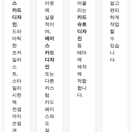
스
아웃
어울
쉽고
카드
에
리는
편리
디자
실용
카드
하게
인
,
적이
슈트
작업
드라
며,
디자
할
마틱
에이
인
수
한
스
등
있습
조커
카드
테마
니
일러
디자
덱
다.
스
인
제작
트,
또는
에
스타
다른
적합
일리
커스
합니
시한
텀
다.
덱
카드
컨셉
페이
까지
스와
손쉽
도
게
잘