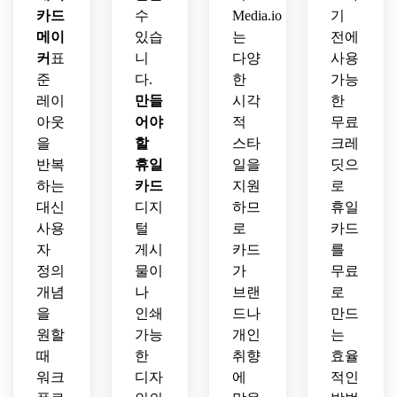
카드
수
Media.io
기
메이
있습
는
전에
커
표
니
다양
사용
준
다.
한
가능
레이
만들
시각
한
아웃
어야
적
무료
을
할
스타
크레
반복
휴일
일을
딧으
하는
카드
지원
로
대신
디지
하므
휴일
사용
털
로
카드
자
게시
카드
를
정의
물이
가
무료
개념
나
브랜
로
을
인쇄
드나
만드
원할
가능
개인
는
때
한
취향
효율
워크
디자
에
적인