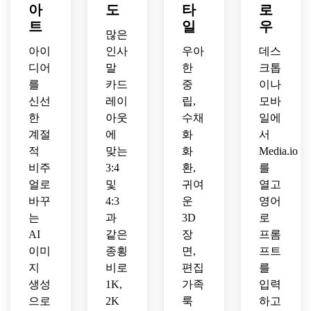
해상
쇄 가
아
도
타
로
균형 
지코
가 있
도 인
능한 
잡힌 
트
일
어 크
우
는 현
쇄 가
많은
계절 
프레
리스
대적
능한 
카드 
아이
인사
우아
데스
임, 
마스 
인 편
카드 
아트
인쇄 
디어
말
한
크톱
휴일 
집 가
아트
가 있
친화
카드 
를
족 휴
카드
중
이나
워크
는 스
적인 
일러
일 카
신선
레이
립,
모바
가 있
칸디
축제 
스트
드 장
한
아웃
수채
일에
는 트
나비
구성.
레이
면.
계절
에
화
서
렌디
아에
션.
한 콜
적
맞는
화
Media.io
서 영
라주 
감을 
비주
3:4
환,
를
스타
받은 
얼로
및
귀여
열고
일의 
홀리
바꾸
4:3
운
영어
홀리
데이 
는
과
3D
로
데이 
카드 
AI
같은
장
프롬
카드 
디자
이미
종횡
면,
프트
디자
인.
인.
지
비로
편집
를
생성
1K,
가족
입력
으로
2K
룩
하고