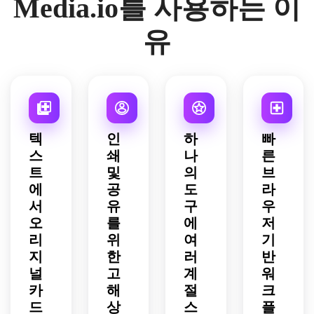
Media.io를 사용하는 이
계절 
이아
적인 
일 인
드 구
풍부
아트
부한 
분위
웃, 
축제 
쇄 가
성.
한 얼
워크.
디테
기, 
유
촉감 
일러
능한 
굴, 
일, 
미묘
소재, 
스트
아트
아늑
부드
한 깊
부드
레이
워크.
한 겨
러운 
이, 
러운 
션, 
울 스
황혼 
세련
빈티
부드
타일
팔레
된 라
지 
러운 
링, 
트, 
이프 
톤, 
매트 
따뜻
매력
스타
텍
인
하
빠
창의
질감, 
하고 
적인 
일 미
스
쇄
나
른
적인 
차분
장난
구성, 
학, 
트
및
의
브
수제 
하고 
스러
아름
프리
느낌, 
에
공
도
라
세련
운 분
다운 
미엄 
인사
된 분
서
유
구
우
위기, 
인쇄 
휴일 
말을 
위기, 
세련
오
를
에
가능
저
인사
위한 
매우 
된 일
한 축
에 적
리
위
여
기
균형 
읽기 
러스
제 예
합한 
지
한
러
반
잡힌 
쉬운 
트레
술 작
고해
널
고
계
워
간격, 
구성, 
이션 
품이 
상도 
카
해
절
크
선명
우아
디테
있는 
아트
한 고
드
상
스
플
한 인
일, 
코티
워크