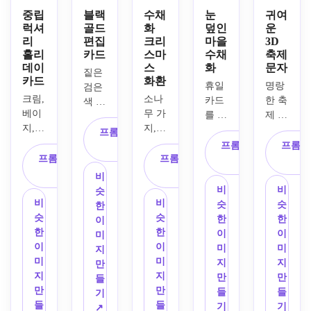
중립
블랙
수채
눈
귀여
럭셔
골드
화
덮인
운
리
편집
크리
마을
3D
홀리
카드
스마
수채
축제
데이
스
화
문자
짙은 
카드
화환
휴일 
명랑
검은
크림, 
소나
카드
한 축
색 배
베이
무 가
를 위
제 캐
경, 
지, 
지, 
한 아
릭터, 
금박
프롬프트 복
부드
유칼
늑한 
둥근 
에서 
프롬프트 복
프롬프
사
러운 
립투
프롬프트 복
프롬프트 복
수채
장난
영감
사
골드 
스, 
사
사
화 겨
감 같
을 받
비
팔레
홀리 
울 마
은 형
은 장
비
비
슷
트가 
베리, 
을 풍
태, 
비
비
식품
슷
슷
한
있는 
부드
경, 
광택 
슷
슷
과 악
한
한
이
미니
러운 
부드
있는 
한
한
센트, 
이
이
미
멀리
눈 터
럽게 
소재, 
이
이
세련
미
미
지
스트 
치의 
내리
밝은 
미
미
된 고
지
지
만
럭셔
무성
는 
빨간
지
지
급 레
만
만
들
리 홀
한 크
눈, 
색, 
만
만
이아
들
들
기
리데
리스
빛나
녹색 
들
들
웃, 
기
기
↗