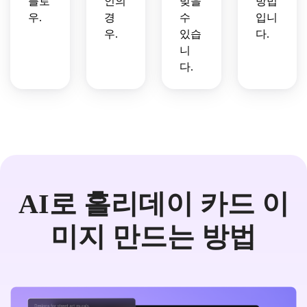
플로
인의
맞을
방법
우.
경
수
입니
우.
있습
다.
니
다.
AI로 홀리데이 카드 이
미지 만드는 방법