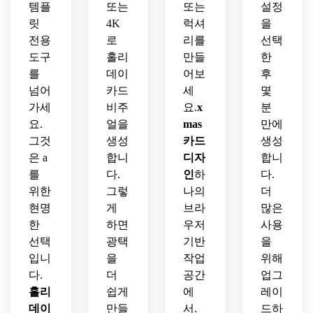
템플
또는
또는
설정
릿
4K
럭셔
을
전용
로
리를
선택
도구
홀리
만들
한
를
데이
어보
후
넘어
카드
세
몇
가세
비주
요.
x
분
요.
얼을
mas
만에
그것
생성
카드
생성
은 a
합니
디자
합니
를
다.
인
하
다.
위한
그렇
나의
더
현명
게
브라
많은
한
하면
우저
사용
선택
광택
기반
을
입니
을
작업
위해
다.
더
공간
업그
홀리
쉽게
에
레이
데이
만들
서.
드하