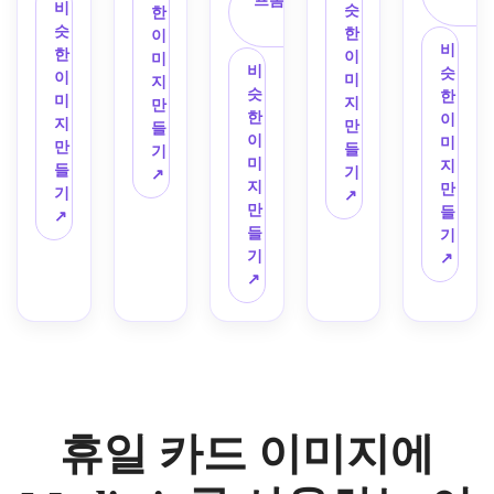
프롬프트 복
브, 
균형 
부드
일 반
기, 
세련
소나
디오 
비
제 장
슷
한
스탬
사
단순
잡힌 
러운 
려동
동화
된 디
무 화
마감 
슷
식, 
한
이
프, 
한 빨
네거
솔 질
비
물 초
책의 
지털 
환, 
디테
한
부드
이
미
손으
간색, 
비
티브 
감, 
슷
상화, 
매력, 
렌더
랜턴 
일, 
이
러운 
미
지
로 쓴 
흰색, 
슷
공간, 
신선
한
니트 
카드 
링, 
조명, 
세련
미
필름 
지
만
악센
소나
한
따뜻
한 식
이
스카
텍스
깔끔
질감 
된 분
지
같은 
만
들
트, 
무 녹
이
한 프
물 디
미
프와 
트를 
한 레
있는 
위기, 
만
색상 
들
기
계절 
색 팔
미
리미
테일, 
지
산타 
위한 
이아
강설, 
고해
들
등급, 
기
↗
아이
레트, 
지
엄 문
차분
만
모자
균형 
웃, 
소박
상도 
기
자연
↗
콘, 
기하
만
구 분
한 축
들
를 쓴 
잡힌 
생생
한 겨
카드 
↗
스러
스크
학적 
들
위기, 
제 분
기
푹신
구성, 
한 고
울 매
준비 
운 솔
랩북
균형, 
기
부드
위기, 
↗
한 
높은 
해상
력, 
구성
직한 
에서 
최소
↗
러운 
부드
개, 
디테
도 계
향수
이 있
배열, 
영감
한의 
자연 
러운 
눈 덮
일의 
절 디
를 불
는 현
우아
을 받
장식
조명, 
확산 
인 배
인쇄 
자인
러일
대적
한 카
은 구
품, 
우아
조명, 
경, 
가능
이 있
으키
인 편
드 준
성, 
선명
한 축
우아
부드
한 일
는 귀
는 계
집 홀
비 레
장난
한 네
제 스
한 인
러운 
러스
여운 
절 분
리데
이아
스럽
거티
타일, 
쇄 가
보케 
트레
3D 
위기, 
이 카
웃, 
휴일 카드 이미지에
지만 
브 공
선명
능한 
조명, 
이션.
홀리
나무
드 아
환영
세련
간, 
한 고
인사
표현
데이 
와 돌
트워
하는 
된 레
현대
디테
말 카
력이 
카드 
로 풍
크.