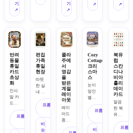
이 카
마스 
는 별
및 크
기
기
극적
↗
↗
드 디
화환
장 창
림색 
↗
↗
인 대
자인, 
을 특
문, 
색상 
비, 
구성
징으
소나
팔레
인사
을 구
로 하
무, 
트, 
말 텍
성하
는 손
따뜻
선물 
스트
는 섬
으로 
한 랜
상자
를 위
세한 
그린 
턴 
와 겨
한 깨
겨울 
수채
빛, 
울 액
끗한 
반려
편집
콜라
Cozy
북유
단풍, 
화 홀
몽환
세서
동물
가족
주에
Cottagecore
럽
여백, 
세련
리데
휴일
휴일
서
크리
스칸
적인 
리, 
광택
카드
현장
영감
스마
디나
된 세
이 카
저녁 
장난
이 나
초상
을
스
비아
리프 
드 일
하늘, 
스러
는 금
따뜻
화
받은
홀리
타이
러스
겹겹
운 조
눈이 
속 질
한 실
계절
데이
포그
트레
인사
이 쌓
명, 
덮인 
감, 
내 조
레이
카드
래피 
이션, 
말 카
인 붓
기발
별장, 
고급
명, 
아웃
깔끔
영역, 
통풍
드를 
놀이, 
한 가
따뜻
스러
아늑
프롬프트 복
레이
한 북
미묘
이 잘
위한 
평화
족 친
하게 
운 계
한 스
프롬프트 복
사
어드 
유럽 
한 종
되는 
사랑
로운 
화적
프롬프트 복
빛나
절 분
웨터, 
사
종이 
겨울 
이 질
흰색 
스러
계절 
인 분
사
는 창
위기, 
세련
비
질감, 
모티
프롬프
감, 
배경, 
운 휴
분위
위기, 
문, 
스튜
된 축
비
슷
축제 