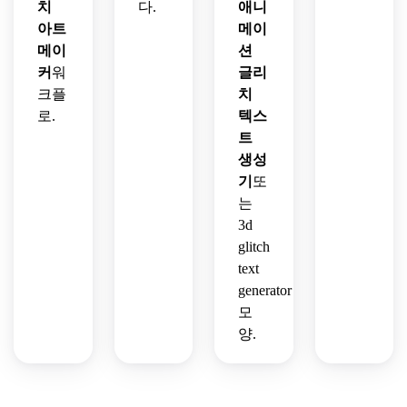
치
다.
애니
아트
메이
메이
션
커
워
글리
크플
치
로.
텍스
트
생성
기
또
는
3d
glitch
text
generator
모
양.