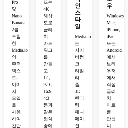
동적
Pro
또는
인
우
느껴
지배
통해 
인 시
및
4K
지는 
하는 
스
바라
각적 
Nano
해상
Windows,
정밀
실험
보는 
혼돈
타
Banana
도로
Mac,
한 왜
적 구
고요
이 있
일
곡으
2를
글리
iPhone,
성.
한 풍
는 추
로 가
경.
포함
상적
치
Media.io
iPad
득 찬 
인 데
한
아트
는
또는
Y2K
이터
Media.io
워크
사이
Android
에서 
모시 
의
를
버펑
에서
영감
작품
주력
만들
크,
브라
을 받
입니
텍스
고
리얼
우저
은 디
다.
지털 
트-
1:1,
리
에서
아트
이미
9:16,
즘,
직접
워크
지
16:9,
3D
글리
입니
모델
4:3
렌더
치
다.
을
등과
링,
아트
사용
같은
애니
를
하여
형식
메이
만듭
간단
중에
션
니