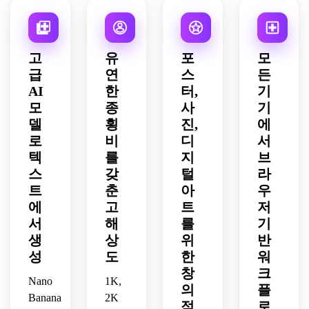
상, 
축 디
트, 
크 아
현대 
고풍 
털 손
인이 
장난
테일, 
극적
트 분
미술 
VHS
상.
있는 
스러
극적
인 대
위기, 
분위
에서 
세련
운 혼
인 미
비, 
파노
기, 
고
유
포
모
영감
된 베
돈, 
래 
중심 
라마 
그리
급
연
스
든
을 받
이퍼
균형 
glitch 
초점 
구성, 
고 여
은 장
웨이
AI
한
터,
기
잡힌 
generator
모양, 
균형 
전히 
면입
브 포
포스
 이미
모
종
생소
사
기
잡힌 
세련
니다.
스터.
터 레
지를 
음을 
왜곡 
되고 
델
횡
진,
에
이아
위한 
눈에 
레이
갤러
로
비
디
서
웃, 
제어
띄는 
어, 
리에 
텍
를
지
브
광택 
된 사
고임
기억
걸맞
스
갖
털
라
있는 
이버
팩트 
에 남
은 글
트
춘
아
우
플라
펑크 
글리
는 글
리치 
에
고
트
저
스틱 
왜곡
치 아
리치 
효과 
질감, 
이 있
서
해
트워
를
기
픽처 
생성
세련
는 비
크로 
미학
기 스
생
상
위
반
된 소
오는 
바꾸
을 위
타일
성
도
한
워
프트
밤 도
는 선
한 세
을 유
창
크
웨어 
시 풍
명한 
련된 
Nano
지하
1K,
의
플
충돌
경.
디테
디테
는 유
Banana
2K
적
로
처럼 
일이 
일을 