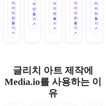
조절
무디 
레임 
많은 
한 중
디테
그램 
트 노
수평 
이
이
지 넘
미
미
지
된 왜
사이
지터, 
질감, 
앙 구
일, 
신호 
이즈 
찢어
미
미
치는 
지
지
만
곡, 
버 조
어두
약간 
성, 
픽셀 
오류, 
텍스
짐, 
지
지
디지
만
만
들
세련
명, 
운 주
포화 
몽환
오류, 
표류 
처, 
부드
만
만
털 드
들
들
기
된 사
광택 
변 조
상태
적인 
손상
조각, 
갑작
러운 
들
들
리프
기
기
↗
이버
있는 
명, 
가 떨
Y2K 
된 팝
우울
스러
색상 
기
기
트, 
↗
↗
펑크 
피부 
균형 
어진 
분위
업 레
한 안
운 신
밴딩, 
↗
↗
포화 
분위
질감, 
잡힌 
팔레
기, 
이어, 
개, 
호 버
빛나
전기 
기, 
높은 
구도, 
트, 
현대
로우
영화 
스트, 
는 하
팔레
풍부
대비, 
진정
중앙 
적인 
파이 
같은 
찢어
늘, 
트, 
한 텍
편집 
한 빈
프레
글리
그라
넓은 
진 수
화면 
레이
스처, 
구성, 
티지 
임, 
치 아
데이
프레
평 밴
손상
어드 
매우 
매우 
글리
설득
트 메
션, 
임, 
드, 
과 대
텍스
세밀
상세
치 미
력 있
이커 
글리치 아트 제작에
향수
자홍
거친 
조되
처, 
한 AI 
한 디
학을 
는 아
미학
를 불
색과 
전자 
는 차
비대
아트
지털 
위한 
날로
에 적
러일
청록
분위
분한 
칭 균
Media.io를 사용하는 이
워크
마감.
사실
그 화
합한 
으키
색 하
기, 
자연 
형, 
가 있
적인 
면 모
하이 
는 인
이라
최소
질감, 
높은 
유
는 미
화면 
양의 
디테
터넷 
이트, 
한의 
초현
대비, 
래 초
결함
레이
일 그
시대
선명
색상 
실적
실험
상화.
이 있
어드 
래픽 
의 색
한 건
악센
인 테
적인 
는 복
디지
디자