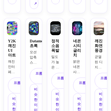
린 티
청록
이, 
된 스
트, 
↗
어링, 
색 채
낡은 
캔 라
그리
드리
널 분
테이
인, 
드 수
프트 
리, 
프 질
녹색-
평선, 
픽셀, 
초점
감, 
파란
부드
전기 
이 맞
부드
색 컬
러운 
반사, 
는 선
러운 
러 블
정적, 
스모
명한 
흐림, 
리드, 
오프
Y2K
Datamosh
정적
네온
깨진
키 다
눈, 
향수
깨진 
셋 레
깨진
초록
소음
시티
화면
크 배
UI
폭발
글리
풍경
어두
를 불
신호 
이어, 
모션 
아트
치
경, 
운 숯
러일
막대, 
초현
밀도
균열
압축 
시네
색 배
으키
부드
실적
깨진 
밝은 
가 높
된 디
스미
마틱 
경, 
는 
러운 
인 디
인터
네온 
은 
지털 
어, 
프레
미묘
1990
전자 
지털 
페이
사인, 
TV 
디스
녹은 
프롬프트 복
임, 
한 픽
년대 
깜박
부패, 
스 
반사 
정전
플레
색상 
프롬프트 복
프롬프
사
메탈
셀 찢
홈 비
임, 
광택 
창, 
거리, 
프롬프트 복
기, 
프롬프트 복
이, 
블록, 
사
릭 하
어짐, 
디오 
복고
있는 
반투
강렬
사
단색 
사
균열
파편
비
이라
미세
분위
풍 기
포스
명 메
한 
간섭, 
된 픽
화된 
비
비
슷
이트, 
한 스
기, 
술 분
터 질
뉴, 
RGB 
날카
셀 슬
비
비
가장
슷
슷
한
혼돈 
캔 라
미묘
위기, 
감, 
실버 
분할, 
로운 
라이
슷
슷
자리, 
한
한
이
대신 
인, 
한 프
먼지 
깔끔
크롬 
홀로
화이
스, 
한
한
에너
이
이
미