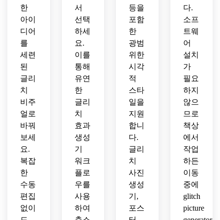
한
서
등을
다.
아이
선택
포함
소프
디어
하세
한
트웨
를
요.
광범
어
세련
이를
위한
설치
된
통해
시각
가
글리
유연
적
필요
치
한
스타
하지
비주
글리
일을
않으
얼로
치
지원
므로
바꿔
효과
합니
책상
보세
생성
다.
에서
요.
기
글리
작업
복잡
워크
치
하든
한
플로
사진
이동
수동
우를
생성
중에
편집
사용
기,
glitch
없이
하여
포스
picture
도
축소
터
generator