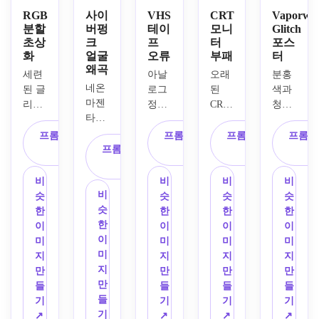
RGB
사이
VHS
CRT
Vaporwa
분할
버펑
테이
모니
Glitch
초상
크
프
터
포스
화
얼굴
오류
부패
터
왜곡
세련
아날
오래
분홍
네온 
된 글
로그 
된 
색과 
마젠
리치 
정적 
CRT 
청록
타와 
아트
노이
모니
색 팔
시안 
로 변
즈, 
터를 
레트, 
프롬프트 복
프롬프트 복
프롬프트 복
프롬프
조명, 
신한 
프롬프트 복
수평 
통해 
복고
사
사
사
얼굴
극적
사
추적 
표시
풍 일
을 가
인 클
오류, 
된 피
몰 그
비
비
비
비
로지
로즈
퇴색
사체, 
라데
비
슷
슷
슷
슷
르는 
업 초
된 빨
곡선
이션, 
슷
한
한
한
한
홀로
상화, 
간색
형 유
단편
한
이
이
이
이
그램 
얼굴 
과 파
리 반
적인 
이
미
미
미
미
글리
주변
란색, 
사, 
타이
미
지
지
지
지
치, 
의 강
타임
형광
포그
지
만
만
만
만
레이
력한 
스탬
체 광
래피, 
만
들
들
들
들
어드 
빨간
프 오
택, 
크롬 
들
기
기
기
기
스크
색과 
버레
왜곡
악센
기
↗
↗
↗
↗