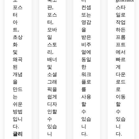
포스
판,
컨셉
스타
터
포스
또는
일로
아
터,
영감
작업
트,
모바
을
하든
초상
일
받은
프롬
화
스토
비주
프트
및
리,
얼에
에서
왜곡
배너
동일
빠르
된
및
한
게
개념
소셜
워크
다운
을
그래
플로
로드
만드
픽을
를
로
는
쉽게
사용
이동
쉬운
디자
할
할
방법
인할
수
수
입니
수
있습
있습
다.
있습
니
니
글리
니
다.
다.