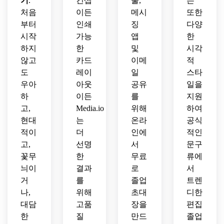
기
.
컨셉
물,
는
처음
이든
메시
또한
부터
인쇄
징
다양
시작
가능
앱
한
하지
한
및
시각
않고
카드
이메
적
도
레이
일
스타
우아
아웃
공유
일을
하
이든
를
지원
고,
Media.io
위해
하여
현대
는
온라
공식
적이
더
인에
적인
고,
선명
서
문구
꽃무
한
무료
류에
늬이
결과
로
서
거
를
졸업
트렌
나,
위해
초대
디한
대담
고품
장을
편집
한
질
만드
졸업