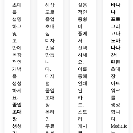
인쇄 
친화
를 갖
초대
해상
실용
바나
고급 
가능
적인 
춘 창
초대
를
도로
적인
나
한 구
디자
의적
장 디
설명
졸업
종횡
프로
도.
인이 
인 졸
자인.
있는 
하고
초대
비
그리
업 파
트렌
몇
장
중에
고
티 초
나
디한 
대장 
초
디자
서
노바
졸업 
디자
만에
인을
선택
나나
초대
인.
독창
만듭
하세
2
세
장 카
적인
니
요.
련된
드.
개념
다.
이를
초대
을
디지
통해
장
생성
털
인쇄
아트
하세
졸업
된
워크
요.
초대
카
를
졸업
장
드,
생성
초대
온라
스토
합니
장
인
리
다.
생성
무료
게시
Media.io