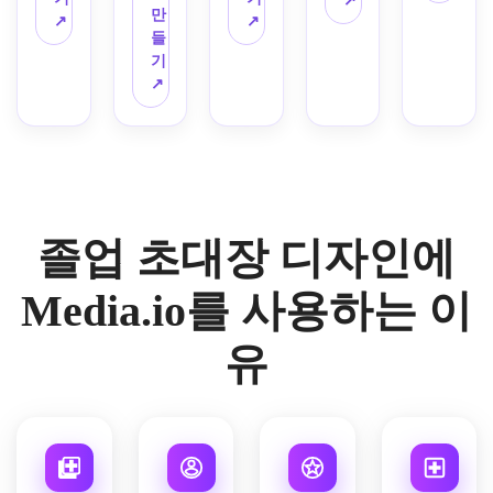
↗
이포
만
배경, 
상화
꼴 페
↗
↗
피, 
그래
들
우아
를 위
어링, 
사진 
피, 
기
한 세
한 역
봄 축
섹션 
얇은 
↗
리프 
동적
하 분
플레
선 악
타이
인 블
위기, 
이스
센트, 
포그
록, 
섬세
홀더, 
넓은 
래피, 
축하 
한 식
공지 
현대
작은 
악센
물 디
열, 
적인 
졸업 
트, 
테일, 
미묘
레이
모자
학년 
균형 
한 종
졸업 초대장 디자인에
아웃, 
와 졸
하이
잡힌 
이 그
미묘
업장 
라이
초대
레인, 
한 그
Media.io를 사용하는 이
악센
트, 
장 레
향수
림자, 
트, 
깔끔
이아
를 불
균형 
이벤
하고 
웃, 
러일
유
잡힌 
트 세
현대
가벼
으키
텍스
부 사
적인 
운 질
면서
트 계
항을 
구성, 
감의 
도 트
층, 
위한 
밝으
종이 
렌디
고급 
중앙 
면서
배경, 
한 분
문구 
형식 
도 세
낭만
위기, 