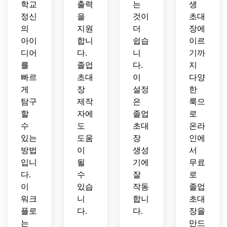
학교
출력
는
생
정신
을
것이
초대
의
지원
더
장에
아이
합니
쉽습
이르
디어
다.
니
기까
를
졸업
다.
지
빠르
초대
이
다양
게
장
설정
한
탐구
제작
은
룩으
할
자에
졸업
로
수
도
초대
온라
있는
도움
장
인에
방법
이
생성
서
입니
될
기에
무료
다.
수
잘
로
이
있습
작동
졸업
워크
니
합니
초대
플로
다.
다.
장을
는
만드