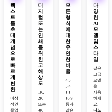
느낌, 
레이
련된 
적이
균형 
텍
디
모
다
통풍
아웃, 
색상 
고 세
잡힌 
스
지
든
양
이 잘
세련
팔레
련된 
흑백 
트
털
형
한
되는 
된 간
트, 
분위
레이
구성, 
를
또
식
AI
격, 
광택 
기, 
아웃, 
부드
초
는
에
모
부드
있는 
세련
잡지
러운 
러운 
인쇄 
대
인
대
된 여
델
에서 
중립 
메탈
카드 
성스
영감
개
쇄
한
및
팔레
릭 광
룩, 
러운 
을 받
념
를
유
스
트, 
택, 
젊은 
문구 
은 구
으
위
연
타
고급
프리
에너
미학, 
도, 
로
한
한
일
스럽
미엄 
지, 
인쇄 
세련
고 현
빠
고
비
문구
명확
친화
된 시
같은
대적
르
해
율
류 질
한 초
적인 
니어 
고급
인 분
감, 
대장 
게
상
품질.
공개 
위기, 
4:3,
모델
축하
세부 
형식, 
변
도
사실
3:4,
을
하면
사항
강력
환
적인 
서도 
이 있
1K,
1:1,
사용
한 시
프리
세련
는 소
이상
2K
16:9
하세
각적 
미엄 
된 분
셜 미
계층 
적인
또는
등과
요.
종이 
위기, 
디어 
구조
졸업
4K
같은
나노
질감, 