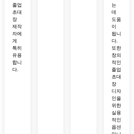
졸업
는
초대
데
장
도움
제작
이
자에
됩니
게
다.
특히
또한
유용
창의
합니
적인
다.
졸업
초대
장
디자
인을
위한
실용
적인
옵션