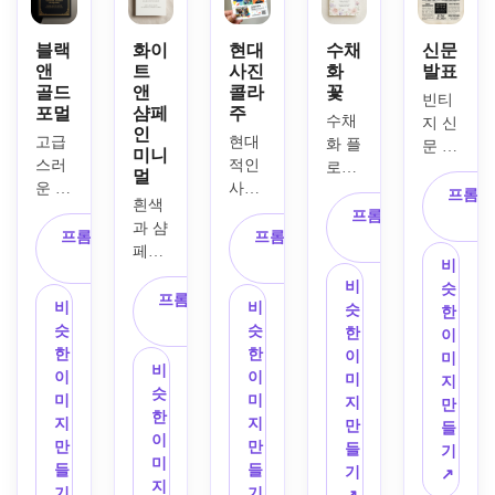
블랙
화이
현대
수채
신문
앤
트
사진
화
발표
골드
앤
콜라
꽃
빈티
포멀
샴페
주
수채
지 신
인
고급
현대
화 플
문 스
미니
스러
적인 
로럴, 
타일 
멀
운 졸
사진 
부드
졸업 
프롬프
흰색
업 초
콜라
러운 
프롬프트 복
초대
과 샴
대장 
주 레
프롬프트 복
프롬프트 복
핑크, 
사
장 카
페인 
디자
이아
사
사
라벤
드, 
비
톤의 
인, 
웃, 
더, 
단색 
비
슷
미니
프롬프트 복
골드 
대담
블러
비
비
편집 
슷
한
멀리
사
호일 
한 헤
쉬 
슷
슷
그리
한
이
스트 
스타
드라
톤, 
한
한
드, 
이
미
졸업 
비
일 테
인 타
우아
이
이
대담
미
지
초대
슷
두리
이포
한 스
미
미
한 헤
지
만
장, 
한
가 있
그래
크립
지
지
드라
만
들
깔끔
이
는 짙
피, 
트와 
만
만
인 타
들
기
한 편
미
은 검
시니
세리
들
들
이포
기
↗
집 타
지
은색 
어 초
프 글
기
기
그래