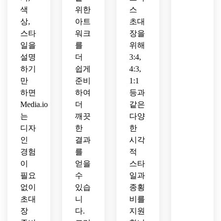
색
위한
스
상,
아트
초대
스타
워크
장을
일을
를
위해
설명
더
3:4,
하기
쉽게
4:3,
만
준비
1:1
하면
하여
등과
Media.io
더
같은
는
깨끗
다양
디자
한
한
인
결과
시각
경험
를
적
이
얻을
스타
필요
수
일과
없이
있습
종횡
초대
니
비를
장
다.
지원