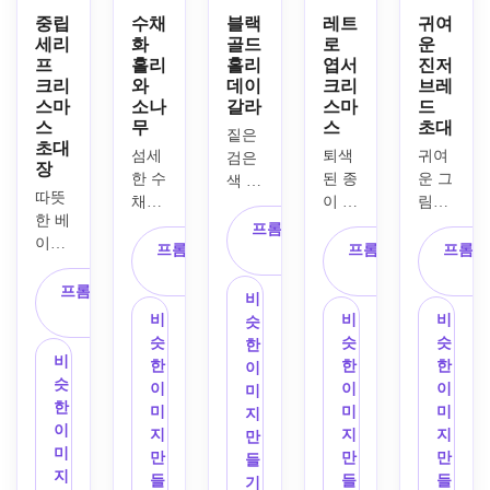
중립
수채
블랙
레트
귀여
세리
화
골드
로
운
프
홀리
홀리
엽서
진저
크리
와
데이
크리
브레
스마
소나
갈라
스마
드
스
무
스
초대
짙은 
초대
섬세
퇴색
귀여
검은
장
한 수
된 종
운 그
색 배
따뜻
채화 
이 질
림이 
경, 
한 베
홀리 
감, 
그려
금박
프롬프트 복
이지
잎, 
고전
진 진
프롬프트 복
에서 
프롬프트 복
프롬프
사
색 종
소나
적인 
저브
사
영감
사
이 질
프롬프트 복
무 가
빨간
레드 
을 받
비
감, 
사
지, 
색과 
쿠키, 
은 악
비
비
비
슷
가장
밝은 
녹색 
사탕 
센트, 
슷
슷
슷
한
자리
비
빨간
톤, 
지팡
깨끗
한
한
한
이
를 둘
슷
색 열
향수
이, 
한 흰
이
이
이
미
러싼 
한
매, 
를 불
눈송
색 텍
미
미
미
지
짙은 
이
부드
러일
이, 
스트 
지
지
지
만
녹색 
미
러운 
으키
유쾌
영역, 
만
만
만
들
소나
지
크림 
는 장
한 축
미묘
들
들
들
기