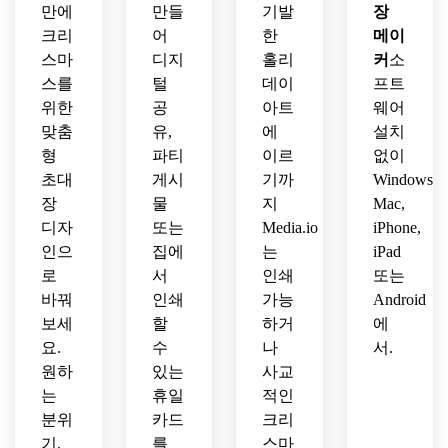
만에
만들
기발
장
료 크
포맷
데이 
위기, 
장 템
리스
크리
어
한
메이
을 사
엽서
어린
플릿
마스 
스마
용하
디지
홀리
처럼 
커
이 파
소
을 생
초대
세요.
느껴
티나 
성하
스를
털
데이
프트
장 템
지는 
캐주
세요.
위한
공
아트
웨어
플릿
빈티
얼 모
맞춤
유,
에
설치
을 디
지 크
임에 
형
파티
이르
없이
자인
리스
고해
초대
게시
기까
Windows,
하세
마스 
상도 
요.
장
물
지
Mac,
초대
초상
디자
또는
Media.io
장을 
iPhone,
화 디
만들
자인
인으
집에
는
iPad
어보
을 사
로
서
인쇄
또는
세요.
용하
바꿔
인쇄
가능
Android
세요.
보세
할
하거
에
요.
수
나
서.
원하
있는
사교
는
휴일
적인
분위
카드
크리
기,
를
스마