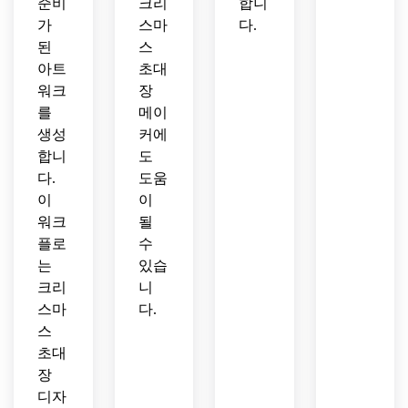
준비
크리
합니
가
스마
다.
된
스
아트
초대
워크
장
를
메이
생성
커에
합니
도
다.
도움
이
이
워크
될
플로
수
는
있습
크리
니
스마
다.
스
초대
장
디자