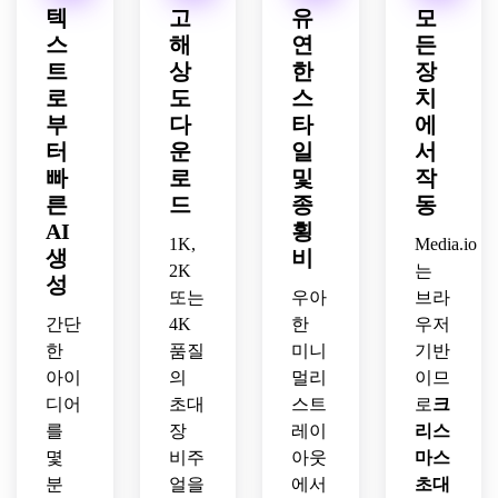
통풍
잡힌 
한 타
인쇄 
텍
고
유
모
립 팔
이 잘
초상
이포
준비 
스
해
연
든
레트, 
되는 
화 레
그래
마감, 
트
상
한
장
초상
구성, 
이아
피 공
세련
화 카
로
도
스
치
우아
웃, 
간, 
된 휴
드 레
한 휴
시대
깔끔
부
다
타
에
일 저
이아
일 분
를 초
한 레
녁 식
터
운
일
서
웃, 
위기, 
월한 
이어
사나 
빠
로
및
작
프리
음소
축제 
드 구
기업 
른
드
종
동
미엄 
거된 
캐릭
도, 
행사
AI
횡
인쇄 
자연 
터가 
가족 
를 위
1K,
Media.io
생
비
가능
색상, 
있는 
친화
한 초
2K
는
한 문
성
디지
인쇄 
적인 
상화 
또는
우아
브라
구류 
털 공
가능
휴일 
방향
간단
4K
한
우저
품질
유나 
한 초
에너
이 있
로 미
한
품질
미니
기반
홈 프
대장 
지, 
는 공
니멀
아이
린팅
의
멀리
스타
이므
부드
식적
리스
에 적
일이 
러운 
인 크
디어
초대
스트
로
크
트 편
합한 
특징
종이 
리스
를
장
레이
리스
집 스
고해
인 복
질감, 
마스 
몇
비주
아웃
마스
타일
상도 
고풍 
즐거
파티 
분
얼을
에서
초대
로 무
인물 
홀리
운 분
초대