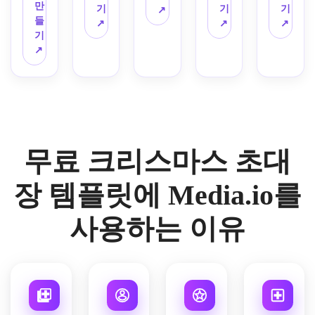
무 나
만
배경
식품 
제 아
한 축
기
기
기
↗
뭇가
들
으로 
일러
이콘
제 반
↗
↗
↗
지, 
기
인쇄 
스트
으로 
짝임, 
우아
↗
가능
레이
장난
고급
한 세
한 크
션, 
스러
스러
리프 
리스
우표 
운 크
운 대
헤드
마스 
디테
리스
비, 
라인 
초대
일, 
마스 
세련
공간, 
장 템
아늑
초대
된 구
균형 
플릿
한 구
장 템
도, 
무료 크리스마스 초대
잡힌 
을 만
식 매
플릿
고급
공간, 
드세
력, 
을 만
스러
미묘
요. 
부드
드세
장 템플릿에 Media.io를
운 갈
한 축
손으
러운 
요. 
라 분
제 디
로 그
그레
밝은 
위기, 
사용하는 이유
테일, 
린 식
인, 
빨간
선명
부드
물 테
따뜻
색과 
한 조
러운 
두리, 
한 계
파스
명 효
자연 
부드
절 분
텔 악
과, 
조명, 
러운 
위기, 
센트, 
프리
세련
질감, 
균형 
기발
미엄 
된 중