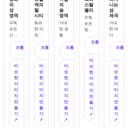
의
캐피
의
스탈
니는
성
탈
숲
밸리
섬
영역
시티
영역
제국
우뚝 
우뚝 
화려
거대
거대
솟은 
솟은 
한 타
한 생
한 떠
빛나
산 위
워, 
물발
다니
는 크
에 자
아치
광 나
는 
리스
프롬프트 복
리 잡
형 돌
무, 
섬, 
프롬프트 복
프롬프트 복
프롬프트 복
탈, 
프롬프
사
은 빛
다리, 
이끼
우아
사
사
사
계단
나는 
빛나
로 뒤
한 하
식 폭
비
중세 
는 등
덮인 
늘 다
포, 
비
비
비
비
슷
성, 
불, 
폐허, 
리, 
반짝
슷
슷
슷
슷
한
울창
번화
떠다
구름
이는 
한
한
한
한
이
한 에
한 광
니는 
에 둘
마법
이
이
이
이
미
메랄
장, 
요정 
러싸
의 안
미
미
미
미
지
드 숲
황혼 
조명, 
인 요
개, 
지
지
지
지
만
을 가
무렵 
안개
새, 
에메
만
만
만
만
들
로지
높은 
가 자
육지 
랄드 
들
들
들
들
기
르는 
각도
욱한 
사이
절벽, 
기
기
기
기
↗
구불
에서 
구불
를 떠
반사 
↗
↗
↗
↗
구불
바라
구불
다니
개울, 