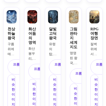
한 
보는 
한 
는 비
그리
강, 
마법 
길, 
행선, 
고 먼 
계곡
같은 
숨겨
구름
산등
의 작
푸른 
진 돌 
을 뚫
성이 
은 마
조명, 
아치, 
는 빛
가득
을, 
복잡
무성
나는 
한 초
천상
화산
달빛
그림
RPG
부피 
한 건
한 겹
광선, 
현실
하늘
어둠
고딕
판타
여행
구름
축, 
겹이 
광활
왕국
의
왕국
지
장면
적인 
영역
세계
을 뚫
반사 
쌓인 
한 수
판타
구름 
유령
절벽 
지도
는 황
수로, 
단풍, 
직 구
지 밸
화산 
위에 
의 
위에 
금빛 
깊은 
부드
성, 
리, 
명명
봉우
매달
탑, 
서서 
일몰 
분위
러운 
밝은 
꿈같
된 왕
리, 
린 천
자갈
광활
광선, 
기 관
청록
천상 
은 일
국, 
검은 
상의 
길, 
한 환
프롬프트 복
프롬프트 복
프롬프
풍부
점, 
색과 
팔레
출 빛
산맥, 
돌 요
판타
프롬프트 복
표류
상의 
사
사
한 따
우아
에메
트, 
으로 
숲, 
새, 
프롬프트 복
지 왕
사
하는 
왕국
뜻하
한 보
랄드 
복잡
비추
사막, 
용암 
사
국, 
안개, 
인 
비
비
비
고 시
석 톤 
빛, 
한 건
고, 
바다, 
강, 
달빛 
철 첨
성, 
비
슷
슷
슷
원한 
팔레
마법 
축, 
생생
구불
진홍
비
아래 
탑 위
계곡, 
슷
한
한
한
색상 
트, 
같은 
스케
한 청
구불
색 폭
슷
빛나
의 까
강, 
한
이
이
이
대비, 
웅장
분위
일과 
록색
한 무
풍 구
한
는 은
마귀, 
하늘
이
미
미
미
매우 
한 영
기, 
모션, 
과 보
역로, 
름, 
이
색 궁
청회
의 먼 
미
지
지
지