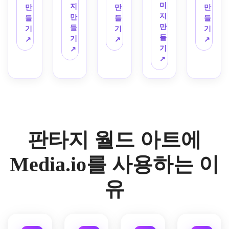
세밀
화 느
몰입
하이 
라색 
장식
표류
미
전, 
색 밤 
용, 
지
만
만
만
한 환
낌의 
감 있
판타
악센
용 나
하는 
지
별이 
팔레
겹겹
만
들
들
들
경 컨
매우 
는 회
지 경
트, 
침반 
재, 
만
가득
트, 
이 쌓
들
기
기
기
셉 아
세밀
화 컨
이로
매우 
장미, 
톱니 
들
한 하
화려
인 산 
기
↗
↗
↗
트, 
한 세
셉 아
움을 
세밀
고대 
절벽, 
기
늘, 
한 어
지평
↗
서사
계 건
트, 
전달
한 환
국경 
땅을 
↗
빛나
두운 
선, 
시적
축 일
나무
하는 
경 일
표시, 
가로
는 계
건축, 
영화 
인 스
러스
껍질, 
초세
러스
양피
지르
단, 
희미
같은 
케일, 
트레
잎, 
밀한 
트레
지 질
는 타
떠다
한 랜
일출 
극적
이션
고대 
시네
이션, 
감, 
오르
니는 
턴 
조명, 
인 구
으로 
돌의 
마틱 
경이
손으
는 균
테라
빛, 
스윕 
성, 
가득 
세부
판타
로움
로 그
열, 
스, 
반사
구도, 
광택
찬 장
적인 
지 컨
으로 
판타지 월드 아트에
린 지
극적
부드
적인 
모험
이 나
엄한 
질감, 
셉 아
가득 
도 스
인 절
러운 
젖은 
적인 
는 판
판타
고요
트가 
찬 모
타일, 
제된 
에테
돌 표
분위
Media.io를 사용하는 이
타지 
지 수
하면
있는 
험 분
세피
조명, 
르 조
면, 
기, 
매트 
도.
서도 
환상
위기, 
아와 
강렬
명, 
분위
스케
유
페인
신비
의 하
깔끔
음소
한 빨
시원
기 있
일 대
팅 퀄
로운 
늘 세
한 깊
거된 
간색
한 파
는 회
비가 
리티
분위
계.
이와 
지구 
과 숯 
란색
화 환
강한 
가 있
기.
영화 
팔레
팔레
과 진
경 디
풍부
는 영
같은 