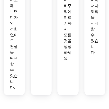
해
비주
서나
보면
얼에
제작
디자
이르
을
인
기까
시작
경험
지
할
없이
모든
수
도
것을
있습
컨셉
생성
니
을
하세
다.
탐색
요.
할
수
있습
니
다.