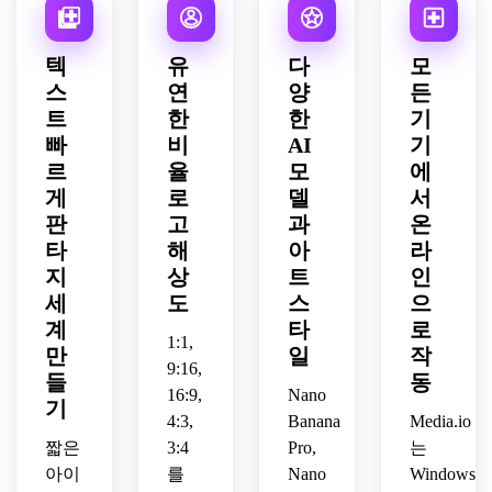
트, 
트, 
주 팔
자인, 
한 디
화 같
판타
고전
험악
레트, 
층층
테일
은 판
지 구
적인 
한 영
우아
이 있
의 
텍
유
다
모
타지 
성.
세계 
화 환
한 하
는 깊
RPG 
스
연
양
든
왕국.
건설
경 예
이 판
이, 
월드
트
한
한
기
과 깨
술, 
타지 
무디 
빌딩 
끗하
빠
불길
비
AI
기
건축, 
그림
아트, 
고 읽
한 분
우아
자, 
몰입
르
율
모
에
기 쉬
위기, 
한 분
장면 
감 있
게
로
델
서
운 레
높은 
위기, 
전체
는 깊
판
고
과
온
이아
디테
차분
에 걸
이, 
타
해
아
라
웃을 
일의 
하고 
쳐 우
세련
지
상
트
인
혼합
질감
신성
아한 
된 컨
세
도
스
으
한 매
과 강
하고 
어두
셉 일
우 상
계
력한 
타
로
꿈같
운 판
러스
1:1,
세한 
종말
은 톤
타지 
트레
만
일
작
9:16,
지도 
의 스
의 풍
스토
이션 
들
동
아트
16:9,
Nano
케일
부하
리텔
퀄리
기
를 보
이 있
고 세
4:3,
링 디
Banana
Media.io
티를 
여주
는 어
부적
테일
내려
짧은
3:4
Pro,
는
는 그
두운 
인 마
이 있
다보
아이
를
Nano
Windows,
림이 
판타
법 같
는 달
는 외