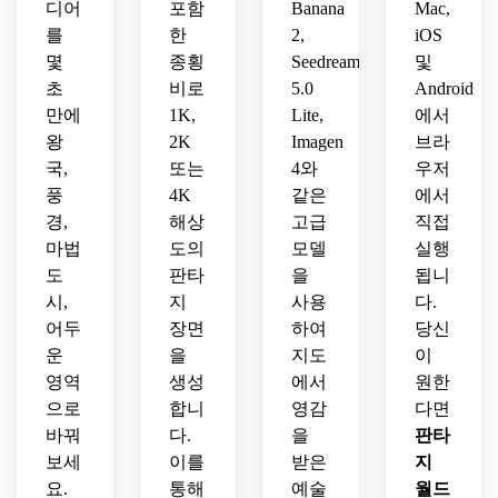
디어
포함
Banana
Mac,
그려
지 세
은 세
빛 고
로운 
를
한
2,
iOS
진 판
계.
계 건
딕 판
여행
몇
종횡
Seedream
및
타지 
축 일
타지 
자.
세계 
초
비로
5.0
Android
러스
왕국.
지도.
트레
만에
1K,
Lite,
에서
이션.
왕
2K
Imagen
브라
국,
또는
4와
우저
풍
4K
같은
에서
경,
해상
고급
직접
마법
도의
모델
실행
도
판타
을
됩니
시,
지
사용
다.
어두
장면
하여
당신
운
을
지도
이
영역
생성
에서
원한
으로
합니
영감
다면
바꿔
다.
을
판타
보세
이를
받은
지
요.
통해
예술
월드