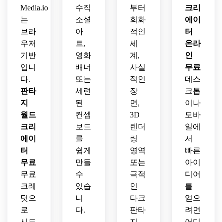
Media.io
수직
부터
크리
는
소셜
회화
에이
브라
아
적인
터
우저
트,
세
온라
기반
영화
계,
인
입니
배너
사실
무료
다.
또는
적인
데스
판타
세련
장
크톱
지
된
면,
이나
월드
컨셉
3D
모바
크리
보드
렌더
일에
에이
를
링
서
터
쉽게
영역
빠른
무료
만들
또는
아이
무료
수
극적
디어
크레
있습
인
를
딧으
니
다크
얻으
로
다.
판타
려면
시도
지
어디