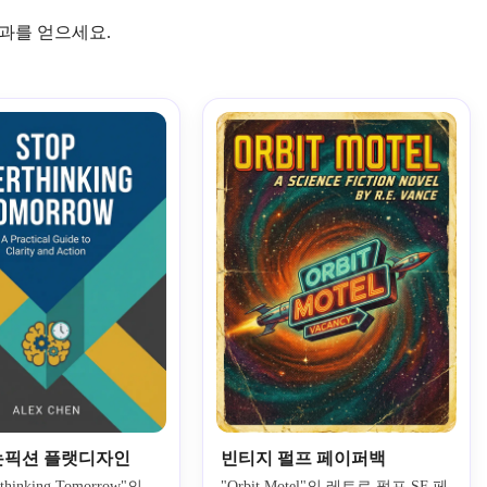
결과를 얻으세요.
논픽션 플랫디자인
빈티지 펄프 페이퍼백
rthinking Tomorrow"의 
"Orbit Motel"의 레트로 펄프 SF 페