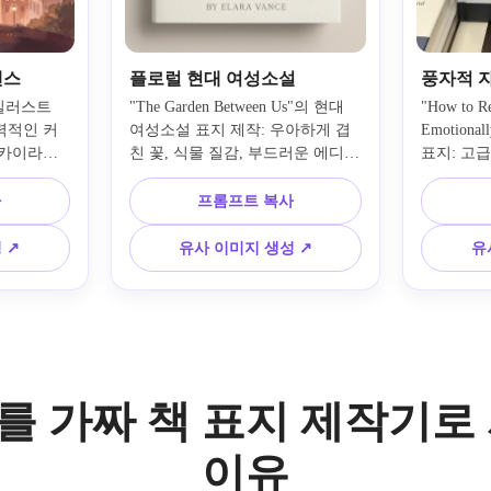
맨스
플로럴 현대 여성소설
풍자적 
의 일러스트 
"The Garden Between Us"의 현대 
"How to Re
력적인 커
여성소설 표지 제작: 우아하게 겹
Emotion
카이라인, 
친 꽃, 식물 질감, 부드러운 에디토
표지: 고
색상, 부드
리얼 색상, 고급 서점 스타일링, 균
터무니없이
하고 초대
형 잡힌 구성, 우아한 깊이감, 미묘
담한 제목
사
프롬프트 복사
성, 서점에
한 럭셔리 마감, 현실적인 제목·부
북 레이아웃
스타일, 
제·저자 이름 배치 공간.
세련된 현
 ↗
유사 이미지 생성 ↗
유
디 긴장감
포장.
.io를 가짜 책 표지 제작기
이유