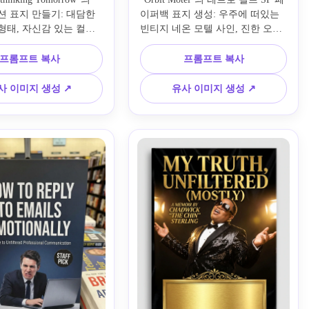
션 표지 만들기: 대담한 
이퍼백 표지 생성: 우주에 떠있는 
형태, 자신감 있는 컬러 
빈티지 네온 모텔 사인, 진한 오렌
한 플랫 디자인 그래픽, 
지와 청록색 톤, 하프톤 프린트 질
이포그래피 영역, 고대
감, 닳은 종이 모서리, 1970년대 대
프롬프트 복사
프롬프트 복사
인 분위기, 균형 잡힌 레
중 시장 북 스타일 일러스트, 향수 
세련된 비즈니스북 스타일
에너지, 극적인 초점, 레트로 제목 
사 이미지 생성 ↗
유사 이미지 생성 ↗
럼 보여줌.
공간.