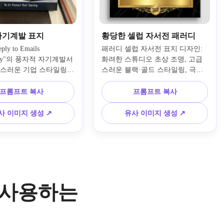
자기계발 표지
황당한 셀럽 자서전 패러디
ply to Emails 
패러디 셀럽 자서전 표지 디자인: 
ally"의 풍자적 자기계발서 
화려한 스튜디오 초상 조명, 고급
급스러운 기업 스타일링, 
스러운 블랙·골드 스타일링, 극적
 진지한 비쥬얼 톤, 대
인 포즈, 프리스티지 자서전 레이
 강조, 깔끔한 비즈니스
아웃, 세련된 리얼리즘, 소셜 공유 
프롬프트 복사
프롬프트 복사
, 날카로운 컬러 대비, 
에너지, 고급 질감, 유머러스한 허
대 디자인, 미묘한 코미
구 제목과 저자 이름에 충분한 공
사 이미지 생성 ↗
유사 이미지 생성 ↗
, 일부러 바이럴한 서점 
간.
로 사용하는