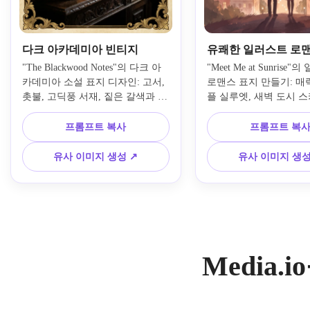
다크 아카데미아 빈티지
유쾌한 일러스트 로
"The Blackwood Notes"의 다크 아
"Meet Me at Sunrise"
카데미아 소설 표지 디자인: 고서, 
로맨스 표지 만들기: 매
촛불, 고딕풍 서재, 짙은 갈색과 검
플 실루엣, 새벽 도시 스
정, 금빛 톤, 분위기 있는 학구적 
파스텔 핑크 피치 크림 
분위기, 화려한 테두리 디테일, 미
러운 회화적 질감, 따뜻
프롬프트 복사
프롬프트 복
묘한 오래된 질감, 고급 빈티지 무
하는 분위기, 깔끔한 구
드, 제목과 저자용 우아한 타이포
서 인기있는 현대 로맨스 
유사 이미지 생성 ↗
유사 이미지 생성
그래피 공간.
제목 레터링 공간.
Media