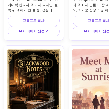
네마틱 판타지 책 표지 디자인: 절
러 책 표지 만들기: 좁고
벽 위 폐허가 된 돌 성, 전경에 빛
도, 차가운 천장 조명 하나
나는 고대 검, 폭풍구름 속 황금-파
불길한 실루엣, 검정 빨
란 빛, 풍부한 질감, 극적인 깊이
상 조합, 시네마틱 대비,
프롬프트 복사
프롬프트 복
감, 중심 구성, 고급 엠보싱 효과, 
자 효과, 현대 베스트셀러
제목 및 저자 타이포그래피 영역 
대담한 제목 배치를 위한
유사 이미지 생성 ↗
유사 이미지 생성
확보.
네거티브 스페이스.