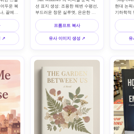
 어두운 복
션 표지 생성: 조용한 해변 수평선, 
현대 논픽
, 끝에 
부드러운 창문 실루엣, 은은한 모
기하학적 
강 차콜 색
래와 먼지블루 색상, 세련된 네거
블록, 깨끗
 미세한 입
티브 스페이스, 현대적인 인디 출
선명한 타
사
프롬프트 복사
 분위기, 
판 스타일링, 미묘한 종이 질감, 평
비, 전문적
 강렬한 
온한 분위기, 세리프 제목 및 저자 
이아웃, 
 ↗
유사 이미지 생성 ↗
유
텍스트 공간.
로 실물처