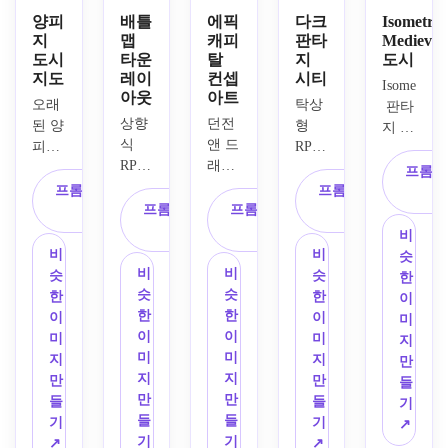
양피
배틀
에픽
다크
Isometric
지
맵
캐피
판타
Medieval
도시
타운
탈
지
도시
지도
레이
컨셉
시티
Isometric
아웃
아트
오래
탁상
 판타
상향
던전 
된 양
형 
지 타
식 
앤 드
피지, 
RPG
운 일
RPG 
래곤
손으
를 위
러스
프롬프
타운 
을 위
로 그
한 어
프롬프트 복
프롬프트 복
트레
배틀
한 거
린 잉
프롬프트 복
프롬프트 복
두운 
사
사
이션, 
맵, 
대한 
크 
사
사
판타
중세 
비
읽을 
판타
선, 
지 도
주택, 
비
비
슷
수 있
지 수
세피
시 환
비
비
타운 
슷
슷
한
는 거
도, 
아 색
경, 
슷
슷
월, 
한
한
이
리 레
우뚝 
상 팔
고딕 
한
한
중앙 
이
이
미
이아
솟은 
레트, 
타워, 
이
이
시장, 
미
미
지
웃, 
벽, 
지구 
비뚤
미
미
강변 
지
지
만
시장 
요새, 
경계, 
어진 
지
지
지구, 
만
만
들
광장, 
배너, 
요새 
지붕, 
만
만
다리, 
들
들
기
선술
레이
벽, 
안개
들
들
깔끔
기
기
↗
집, 
어드 
문, 
가 가
기
기
한 구
↗
↗