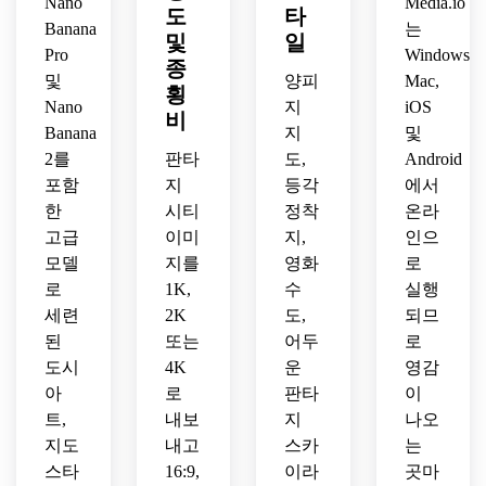
Nano
Media.io
도
타
Banana
는
및
일
Pro
Windows,
종
및
양피
Mac,
횡
Nano
지
iOS
비
Banana
지
및
2를
판타
도,
Android
포함
지
등각
에서
한
시티
정착
온라
고급
이미
지,
인으
모델
지를
영화
로
로
1K,
수
실행
세련
2K
도,
되므
된
또는
어두
로
도시
4K
운
영감
아
로
판타
이
트,
내보
지
나오
지도
내고
스카
는
스타
16:9,
이라
곳마