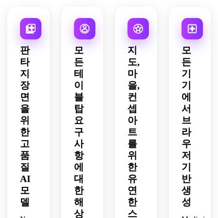
한 구
마틱 
감, 
디테
한 환
니다.
성, 
판타
상세
일한 
경 디
고대 
지 아
한 판
컨셉 
자인, 
산업 
트, 
타지 
아트, 
광택 
분위
역동
일러
탄력
판타
판
모
지
모
기.
적인 
스트
적인 
지 아
타
든
도,
든
스카
레이
프론
트워
지
테
마
기
이라
션, 
티어 
크로 
인, 
균형 
장
이
을,
기
무드, 
통합
풍부
잡힌 
고도
된 엘
면
블
컨
에
한 레
해안 
로 디
프 판
을
탑
셉
서
이어
팔레
테일
타지 
위
요
아
브
드 환
트, 
한 판
도시.
한
구
트
라
경 디
높은 
타지 
고
사
를
우
자인
디테
환경.
품
항
위
저
을 위
일.
한 스
질
에
한
기
팀펑
AI
대
유
반
크 판
모
한
연
생
타지 
델
해
한
성
도시.
상
스