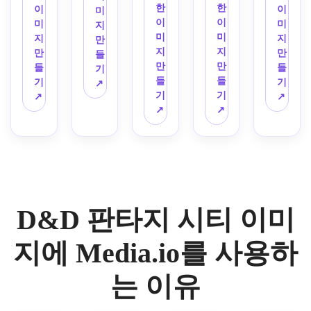
그래
건축, 
항, 
건축, 
용암 
구동 
읽기 
지구, 
벽, 
한
한
등불, 
이
이
미
피, 
서사
캠페
그림 
수로, 
기계, 
쉬운 
해안 
롱하
이
이
빛나
미
미
지
흙빛 
시 규
인 사
같은 
룬 조
높은 
레이
선술
우스, 
미
미
는 녹
지
지
만
팔레
모, 
용을 
영화 
각, 
보도, 
아웃, 
집, 
산 배
지
지
색과 
만
만
들
트, 
몰입
위한 
스타
극적
시계 
세련
창고, 
경, 
만
만
금 팔
들
들
기
선명
감 있
높은 
일, 
인 조
자동 
된 판
무역 
차가
들
들
레트, 
기
기
↗
한 윤
는 분
선명
고대
명, 
건축, 
타지 
선박, 
운 푸
기
기
높은 
↗
↗
곽선, 
위기, 
도에 
비 조
거친 
산업 
환경 
높은 
른 분
↗
↗
판타
높은 
세련
대한 
명, 
질감, 
안개, 
예술.
전망
위기, 
지 스
선명
된 판
던전 
몰입
깊은 
따뜻
대, 
창백
타일, 
도, 
타지 
앤 드
형 환
그림
한 구
바다 
한 겨
우아
상세
일러
래곤 
경 스
자, 
리와 
안개, 
울 하
한 세
하지
스트
캠페
토리
판타
연기
풍부
늘, 
부 사
만 플
레이
인을 
텔링.
지 환
가 나
한 환
험준
항, 
레이
션.
위한 
D&D 판타지 시티 이미
경 예
는 회
경 스
한 중
부드
어와 
상향
술, 
색 팔
토리
세 디
러운 
게임 
식 판
매우 
레트, 
텔링, 
자인, 
안개, 
지에 Media.io를 사용하
마스
타지 
세부 
복잡
풍화
서리
꿈같
터를 
도시 
된 건
한 디
된 나
로 덮
은 분
는 이유
위해 
지도.
축, 
테일, 
무와 
인 질
위기, 
읽기 
강력
시네
돌 질
감, 
복잡
쉽습