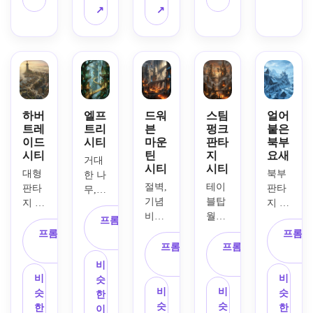
대장
지구, 
강, 
득한 
↗
↗
성, 
장, 
돌 다
항구, 
골목, 
생생
사원, 
리, 
라벨
달빛
하지
여관, 
극적
이 붙
이 비
만 믿
마구
인 일
은 랜
치는 
을 수 
간, 
몰, 
드마
스카
있는 
부두, 
체적 
크, 
이라
팔레
그리
조명, 
나침
인, 
트, 
하버
엘프
드워
스팀
얼어
드 친
따뜻
반 장
차가
트레
트리
븐
펑크
붙은
세계 
화적
한 금
이드
시티
마운
판타
북부
미, 
운 청
구축 
시티
틴
지
요새
인 구
과 진
지도 
회색 
예술 
거대
시티
시티
성, 
홍색 
제작
팔레
스타
대형 
북부 
한 나
판타
팔레
자 스
트, 
절벽, 
테이
일, 
판타
판타
무, 
지 테
트, 
타일, 
젖은 
기념
블탑 
매우 
지 항
지 거
빛나
이블
영화 
노후
돌 질
비적
월드
세부 
구 도
점 도
는 다
프롬프트 복
탑 지
콘셉
한 종
감, 
인 
빌딩, 
된 옥
시, 
시, 
프롬프트 복
리, 
프롬프
사
도 스
트 아
이 질
불길
문, 
황동 
상과 
부두, 
프롬프트 복
프롬프트 복
눈 덮
사
잎 캐
타일, 
트, 
감, 
한 분
돌 
타워, 
거리, 
조선
사
사
인 지
노피 
비
깔끔
매우 
선명
위기, 
홀, 
비행
깨끗
소, 
붕, 
건축, 
비
비
슷
한 아
세부
한 세
세부
단조 
선, 
한 관
등대, 
얼음 
비
비
폭포, 
슷
슷
한
이콘
적인 
부 사
적인 
지구, 
기어 
점, 
상인 
같은 
슷
슷
마법 
한
한
이