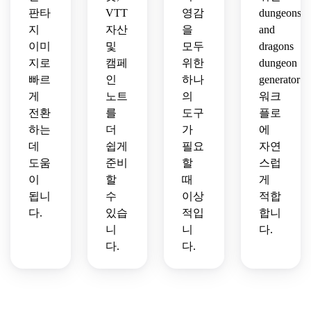
판타
VTT
영감
dungeons
지
자산
을
and
이미
및
모두
dragons
지로
캠페
위한
dungeon
빠르
인
하나
generator
게
노트
의
워크
전환
를
도구
플로
하는
더
가
에
데
쉽게
필요
자연
도움
준비
할
스럽
이
할
때
게
됩니
수
이상
적합
다.
있습
적입
합니
니
니
다.
다.
다.