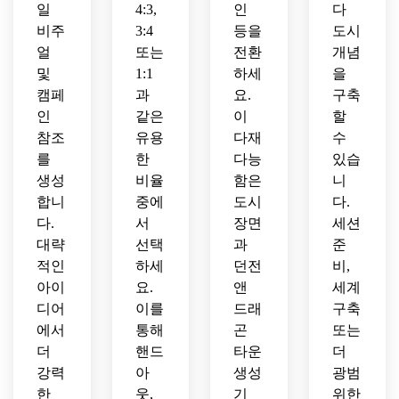
일
4:3,
인
다
비주
3:4
등을
도시
얼
또는
전환
개념
및
1:1
하세
을
캠페
과
요.
구축
인
같은
이
할
참조
유용
다재
수
를
한
다능
있습
생성
비율
함은
니
합니
중에
도시
다.
다.
서
장면
세션
대략
선택
과
준
적인
하세
던전
비,
아이
요.
앤
세계
디어
이를
드래
구축
에서
통해
곤
또는
더
핸드
타운
더
강력
아
생성
광범
한
웃,
기
위한