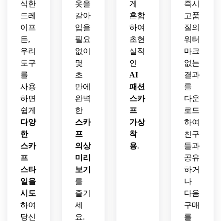
식한
옷을
게
즉시
드레
갈아
혼합
고품
이프
입을
하여
질의
든,
필요
초현
워터
우리
없이
실적
마크
도구
몇
인
없는
를
초
AI
결과
사용
만에
패션
를
하면
완벽
스카
다운
쉽게
한
프
로드
다양
스카
가상
하여
한
프
착
친구
스카
의상
용
.
들과
프
미리
공유
스타
보기
하거
일을
를
나
시도
즐기
다음
하여
세
구매
당신
요.
를