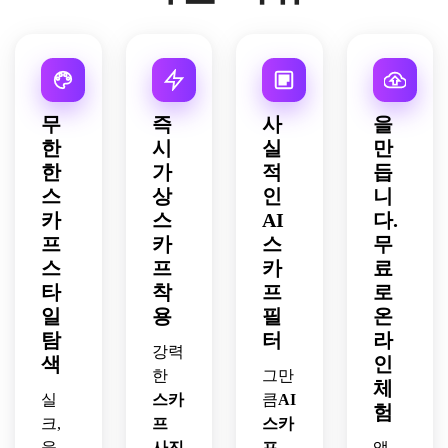
무
즉
사
을
한
시
실
만
한
가
적
듭
스
상
인
니
카
스
AI
다.
프
카
스
무
스
프
카
료
타
착
프
로
일
용
필
온
탐
터
라
강력
색
인
한
그만
체
실
스카
큼
AI
험
크,
프
스카
울,
사진
프
앱