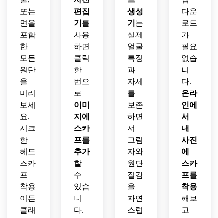
또는
편집
생성
다운
면을
기
를
기
는
로드
포함
사용
실제
가
한
하면
얼굴
필요
모든
클릭
특징
없습
원단
한
과
니
을
번으
자세
다.
미리
로
를
온라
보세
이미
보존
인에
요.
지에
하면
서
시크
스카
서
내
한
프를
그림
사진
헤드
추가
자와
에
스카
할
원단
스카
프
수
질감
프를
착용
있습
을
착용
이든
니
자연
해보
클래
다.
스럽
고