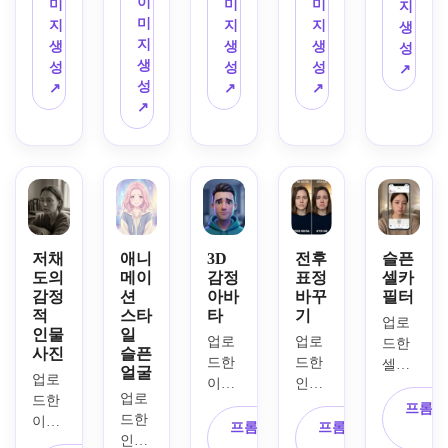
실적
는 
는 입
이
러운 
미
미
미
지
아랫
인 슬
눈, 
술, 
미
그림
지
지
지
생
눈꺼
픈 표
뺨에 
안쪽
지
자, 
생
생
생
성
풀 아
정(윤
흐르
이 올
생
반짝
성
성
성
↗
래 미
기 도
는 미
라간 
성
이는 
↗
↗
↗
세한 
는 눈
세한 
눈썹, 
↗
눈물, 
물기, 
물, 
눈물 
빛나
멀리 
약간 
살짝 
자국, 
는 
응시
내려
처진 
감정
눈, 
하는 
간 입
입술, 
이 담
밝고 
슬픈 
꼬리, 
부드
긴 눈
깔끔
표정, 
자연
러워
썹, 
한 조
영화 
스러
진 눈
부드
명, 
같은 
저채
애니
3D
전후
슬픈
운 비
썹, 
러운 
소셜
도의
메이
감정
표정
셀카
대비, 
율, 
감정
션
아바
바꾸
필터
자연
입 근
에 적
질감
적
스타
타
기
부드
스러
육 긴
합한 
이 살
업로
인물
일
러운 
운 피
장, 
구도, 
아있
업로
업로
드한 
사진
슬픈
낮 스
부 질
선명
표정
는 사
드한 
드한 
셀카
얼굴
타일 
업로
감, 
한 피
이 잘 
실감, 
이미
인물 
에 부
업로
조명, 
드한 
균형 
부 디
드러
분위
지를 
사진
드러
프롬프
드한 
저채
이미
잡힌 
테일, 
나는 
기 있
활용
에서 
프롬프트 복
프롬프트 복
운 눈
인물 
도의 
지를 
부드
차분
디테
는 감
하여 
얼굴 