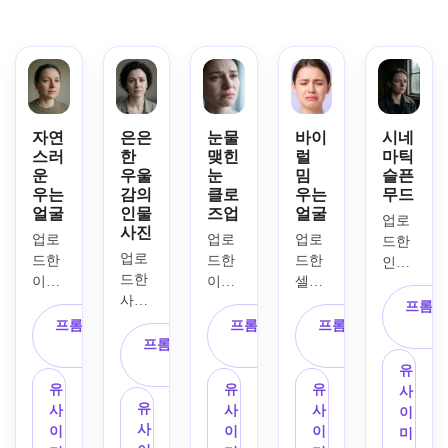
자연
은은
눈물
바이
시네
스러
한
맺힌
럴
마틱
운
우울
눈
밈
슬픈
우는
감의
클로
우는
무드
얼굴
인물
즈업
얼굴
업로
사진
업로
업로
업로
드한 
업로
드한 
드한 
드한 
인물 
드한 
이미
이미
셀카
사진
사진
지를 
지를 
를 주
을 저
프롬프
을 주
주제
활용
제로 
프롬프트 복
프롬프트 복
프롬프트 복
채도 
제로 
로 삼
프롬프트 복
하여, 
하여, 
사
사
사
블루-
삼아, 
아, 
사
물기 
눈에 
그레
유
눈에 
인물 
머금
띄는 
이 색
유
유
유
사
은은
사진
은 반
눈물, 
유
보정, 
사
사
사
이
한 슬
을 사
사되
떨리
사
부드
이
이
이
미
픔, 