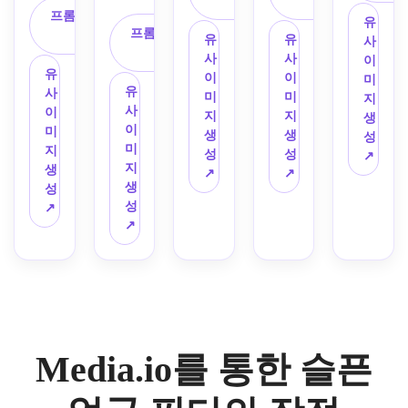
사
사
물, 
사진
색조, 
기반
러운 
한 시
일, 
프롬프트 복
정 연
또렷
표정
아래
유
을 캐
차분
으로 
프롬프트 복
조명, 
원한 
재미
사
출, 
한 슬
만 중
로 내
유
유
사
릭터 
하고 
매트
사
차분
조명, 
있는 
본인 
픈 표
립 -> 
려간 
사
사
이
레퍼
성찰
한 색
하고 
친밀
리액
특징
유
정, 
슬픔
입술, 
이
이
미
런스
적인 
조, 
자연
한 프
션/밈 
유
이 유
사
눈물 
으로 
은은
미
미
지
로 삼
분위
부드
스러
레이
콘텐
사
지되
이
맺힌 
자연
한 눈 
지
지
생
아, 
기, 
러운 
운 색
밍, 
츠 감
이
는 에
미
눈, 
스럽
밑 광
생
생
성
크고 
사실
대비, 
감, 
깔끔
성, 
미
디토
지
매끈
게 교
택, 
성
성
↗
감정
적인 
희미
감정
한 사
얼굴 
지
리얼 
생
한 얼
체하
인물 
↗
↗
이 풍
얼굴 
한 눈
적이
실적 
인식
생
스타
성
굴 윤
고, 
보정 
부한 
보존
물 디
지만 
질감, 
이 유
성
일의 
↗
곽, 
특징/
효과, 
눈, 
이 적
테일, 
믿을 
진정
지된 
↗
시네
부드
헤어/
매끈
부드
용된 
은은
수 있
성 있
극적
마틱 
러운 
자세/
한 피
러운 
소프
한 슬
는 분
는 분
인 바
슬픈 
스튜
배경
부 
눈물, 
트 멜
픈 눈
위기, 
위기
이럴 
장면
디오 
을 유
결, 
섬세
랑콜
빛, 
선명
를 유
우는 
으로 
반사
지하
균형 
한 선
리 편
깨끗
한 얼
지하
얼굴 
바꿔
광, 
세요. 
잡힌 
화, 
집을 
한 피
굴 디
는 클
스타
보세
최신 
가볍
모바
Media.io를 통한 슬픈
파스
구현
부 질
테일, 
로즈
일로 
요.
소셜
게 눈
일 친
텔 음
하세
감, 
본인
업 우
변환
미디
물 효
화적 
영, 
요.
자연
의 특
는 효
하세
어 스
과나 
조명, 