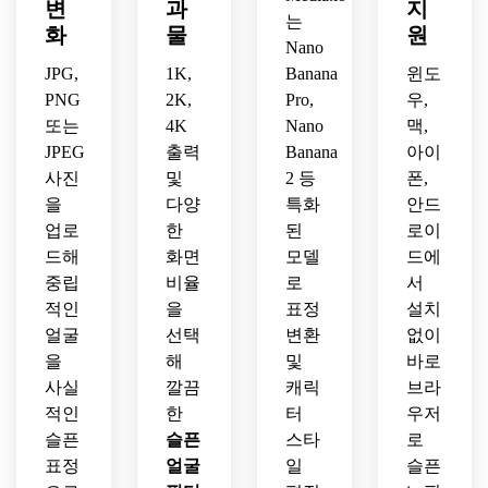
은 우
변
과
지
아바
는
션 스
울한 
타로 
화
물
원
타일
Nano
인물 
바꿔
의 슬
사진
JPG,
1K,
Banana
윈도
보세
픈 얼
을 만
요.
PNG
2K,
Pro,
우,
굴로 
들어
또는
4K
Nano
맥,
변환
보세
JPEG
출력
Banana
아이
하세
요.
사진
및
2 등
폰,
요.
을
다양
특화
안드
업로
한
된
로이
드해
화면
모델
드에
중립
비율
로
서
적인
을
표정
설치
얼굴
선택
변환
없이
을
해
및
바로
사실
깔끔
캐릭
브라
적인
한
터
우저
슬픈
슬픈
스타
로
표정
얼굴
일
슬픈