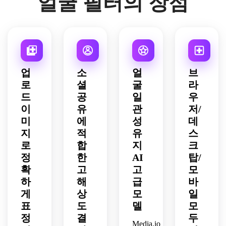
얼굴 필터의 장점
표정
스러
징 유
과를 
요.
타일
자연
사실
이 잘 
운 얼
지)으
적용
링, 
스러
적인 
드러
굴 구
로 변
하세
정교
운 입 
감정 
나는 
조, 
환하
요.
한 텍
근육 
표현, 
눈썹
부드
세요.
스처, 
긴장, 
선명
과 
러운 
은은
부드
한 디
입, 
빛 번
한 시
러운 
업
소
얼
브
테일
은은
짐, 
원한 
눈썹, 
을 더
로
셜
굴
라
한 조
조용
색상 
연속
해 자
드
공
일
우
명, 
하고 
포인
된 조
연스
이
유
관
저/
몽환
성찰
트, 
명, 
럽고 
미
에
성
데
적인 
적인 
원본 
깔끔
공유 
색감, 
분위
지
적
유
스
인물
한 전
가능
원본 
기가 
로
합
지
크
의 닮
후 데
한 슬
사진
살아
은꼴
모 퀄
정
한
AI
탑/
픈 셀
의 자
있는 
을 유
리티
카 효
확
고
고
모
세 및 
사실
지하
를 추
과를 
하
해
급
바
특징
적이
여 윤
가할 
적용
게
상
모
일
이 유
고 공
기나
수 있
하세
표
도
델
모
지된 
유하
는 
습니
요.
애니
기 좋
정
결
두
3D 
다.
Media.io
메이