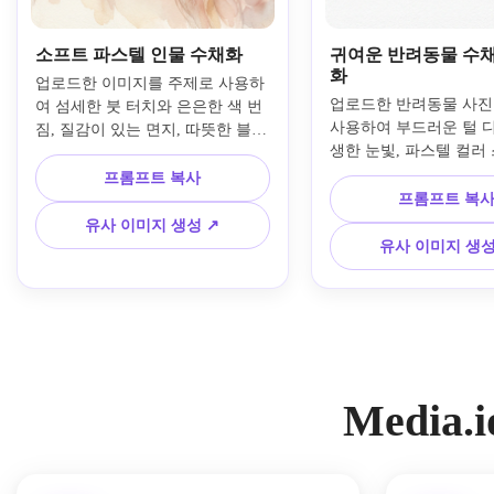
소프트 파스텔 인물 수채화
귀여운 반려동물 수
화
업로드한 이미지를 주제로 사용하
업로드한 반려동물 사진
여 섬세한 붓 터치와 은은한 색 번
사용하여 부드러운 털 디
짐, 질감이 있는 면지, 따뜻한 블러
생한 눈빛, 파스텔 컬러 
쉬, 피치, 크림 톤, 부드러운 자연
깔끔한 여백, 텍스처가 
광, 정교한 얼굴 디테일과 공기감 
프롬프트 복사
수채화 용지, 균형 잡힌 
있는 분위기, 수작업의 파인아트 
프롬프트 복
러운 조명, 따뜻하고 발
마감으로 소프트 파스텔 수채화 인
유사 이미지 생성 ↗
기, 선물하기 좋은 수작
물로 변환합니다.
유사 이미지 생성
낌의 수채화 초상화로 
Media