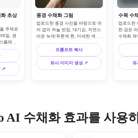
채화 초상
풍경 수채화 그림
수묵 수
업로드한 풍경 사진을 바탕으로 여
업로드한 
을 주제로 
러 겹의 하늘 번짐, 대기감, 자연스
한 검은 라
테일, 생
러운 녹색/푸른색 톤, 미세한 색 번
수채화 채
스플래시, 
짐, 결 있는 용지, 부드러운 햇살, 
감 있는 용
살아있는 
고요한 분위기, 화가의 세밀함이 
암, 예술적
프롬프트 복사
구도, 부드
사
담긴 벽장식용 수채화로 변환합니
현, 에디
랄한 분위
다.
스트로 연
유사 이미지 생성 ↗
유
업 그림 느
 ↗
변환합니다.
.io AI 수채화 효과를 사