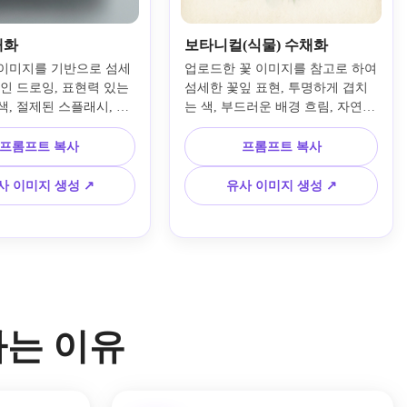
채화
보타니컬(식물) 수채화
이미지를 기반으로 섬세
업로드한 꽃 이미지를 참고로 하여 
인 드로잉, 표현력 있는 
섬세한 꽃잎 표현, 투명하게 겹치
색, 절제된 스플래시, 질
는 색, 부드러운 배경 흐림, 자연스
지 배경, 균형 잡힌 명
러운 구도, 과학 일러스트의 고급
 구도, 은은한 스케치 표
스러움, 고운 용지 결, 산뜻한 파스
프롬프트 복사
프롬프트 복사
토리얼 무드의 수제 일러
텔 색감, 깔끔하고 사실적인 수공
출합니다.
예 스타일의 식물 수채화로 만듭니
사 이미지 생성 ↗
유사 이미지 생성 ↗
다.
용하는 이유