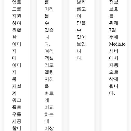
업로
를
날카
정보
드를
미리
롭고
보호
지원
볼
더
를
하여
수
믿을
위해
원활
있습
수
7일
한
니
있어
후에
이미
다.
보입
Media.io
지
여러
니
서버
대
객실
다.
에서
이미
리모
자동
지
델링
으로
룸
지침
삭제
재설
을
됩니
계
빠르
다.
워크
게
플로
비교
우를
하는
제공
데
합니
이상