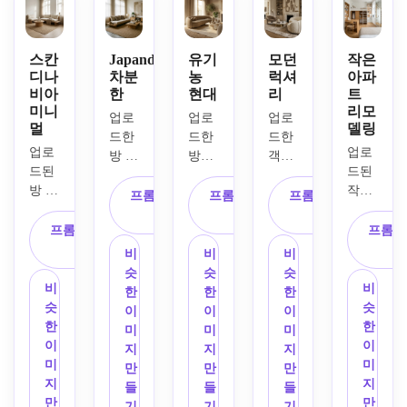
스칸
Japandi
유기
모던
작은
디나
차분
농
럭셔
아파
비아
한
현대
리
트
미니
리모
업로
업로
업로
멀
델링
드한 
드한 
드한 
업로
업로
방 사
방을 
객실 
드된 
드된 
진을 
소재
이미
방 이
작은 
베이
로 유
지를 
프롬프트 복
프롬프트 복
프롬프트 복
미지
방 사
스로 
기적
사용
사
사
사
를 정
진을 
프롬프트 복
프롬프
차분
인 모
하여 
확한 
정확
사
한 자
던 인
모던 
비
비
비
공간
한 레
판디 
테리
럭셔
슷
슷
슷
으로 
이아
비
비
스타
어로 
리 인
한
한
한
활용
웃으
슷
슷
일로 
탈바
테리
이
이
이
하여 
로 사
한
한
새롭
꿈시
어로 
미
미
미
밝은 
용하
이
이
게 디
킨다. 
리스
지
지
지
스칸
고 더 
미
미
자인
곡선 
타일
만
만
만
디나
크고 
지
지
해보
가구, 
링하
들
들
들
비아 
밝고 
만
만
세요. 
트라
세요. 
기
기
기