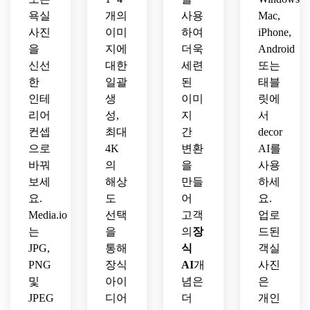
이아
사진 
가하
욕실
개의
사용
Mac,
웃을 
리얼
세요.
사진
보존
이미
하여
iPhone,
리즘
하세
을
지에
더욱
Android
을 추
요.
신선
대한
세련
또는
가합
한
일괄
된
태블
니다.
인테
생
이미
릿에
리어
성,
지
서
컨셉
최대
간
decor
으로
4K
변환
AI를
바꿔
의
을
사용
보세
해상
만들
하세
요.
도
어
요.
Media.io
선택
고객
업로
는
을
의
장
드된
JPG,
통해
식
객실
PNG
장식
AI
개
사진
및
아이
념은
은
JPEG
디어
더
개인