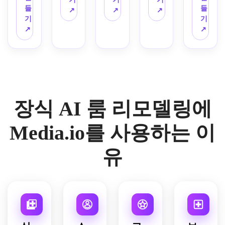
미니
기능
들
들
따뜻
버틴 
우아
↗
↗
↗
멀리
적으
기
기
한 중
스타
한 가
스트 
로 느
↗
↗
립적
일 악
구, 
인테
낄 수 
인 
센트, 
대리
리어
있도
톤, 
흙빛 
석과 
로 변
록 다
천연 
중립, 
황동 
형하
시 디
나무 
레이
악센
세요. 
자인
질감, 
어드 
트, 
실내 
하세
낮은 
직물, 
따뜻
장식 AI 룸 리모델링에
구조
요. 
프로
실내 
한 주
를 사
공간 
파일 
식물, 
변 조
실적
절약
가구, 
따뜻
명, 
Media.io를 사용하는 이
으로 
형 가
유기
한 자
맞춤
유지
구, 
농 장
연 조
형 질
유
하고, 
밝은 
식, 
명, 
감, 
밝은 
색상, 
부드
촉감 
세련
오크 
스마
러운 
소재, 
된 중
가구, 
트 수
레이
우아
립 팔
흰색 
납 공
어드 
한 스
레트, 
벽, 
간, 
조명, 
타일
디자
베이
깨끗
깔끔
링, 
이너 