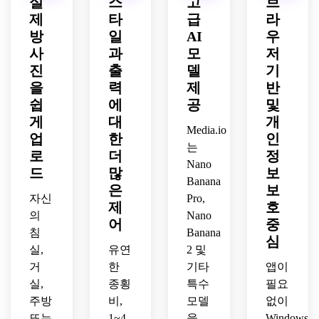
실
스
고
브
지색 
한 정
한 표
세련
수준
제
타
급
라
직물, 
리, 
면, 
된 사
의 무
방
일
AI
우
부드
반사 
고요
실적
대, 
러운 
표면, 
사
과
모
저
한 분
인 장
영화
일광, 
통풍
위기, 
식 시
적인 
진
출
델
기
깔끔
이 잘
세련
각화
깊이, 
을
력
제
반
한 라
되는 
된 장
를 추
사실
쉽
에
공
및
인, 
조명, 
인 정
가하
적인 
게
대
개
미묘
현대
신, 
면서 
고급 
Media.io
업
한
인
한 스
적인 
사실
방의 
쇼룸 
는
로
더
정
타일
장식 
적인 
치수
품질
Nano
링, 
디테
드
많
보
잡지 
를 믿
을 도
Banana
통풍
일, 
스타
을 수 
입하
은
보
자신
Pro,
이 잘
사실
일의 
있게 
면서 
제
호
되는 
적인 
의
Nano
인테
유지
원래 
어
중
구도, 
아파
침
리어 
하세
Banana
건축
심
아늑
트 리
디테
요.
물을 
실,
유연
2 및
한 질
모델
일을 
보존
거
한
기타
앱이
감, 
링 전
추가
하세
실,
종횡
특수
필요
고급 
과 후 
하면
요.
주방
비,
모델
없이
인테
품질
서 레
또는
1~4
을
Windows,
리어 
을 추